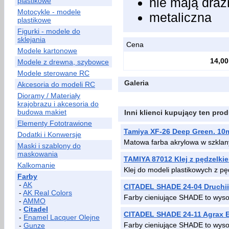
nie mają draż
plastikowe
Motocykle - modele
metaliczna
plastikowe
Figurki - modele do
sklejania
Cena
Modele kartonowe
14,00
Modele z drewna, szybowce
Modele sterowane RC
Galeria
Akcesoria do modeli RC
Dioramy / Materiały
krajobrazu i akcesoria do
budowa makiet
Inni klienci kupujący ten prod
Elementy Fototrawione
Tamiya XF-26 Deep Green. 10
Dodatki i Konwersje
Matowa farba akrylowa w szklan
Maski i szablony do
maskowania
TAMIYA 87012 Klej z pędzelki
Kalkomanie
Klej do modeli plastikowych z p
Farby
-
AK
CITADEL SHADE 24-04 Druchii 
-
AK Real Colors
Farby cieniujące SHADE to wysok
-
AMMO
-
Citadel
CITADEL SHADE 24-11 Agrax 
-
Enamel Lacquer Olejne
Farby cieniujące SHADE to wysok
-
Gunze