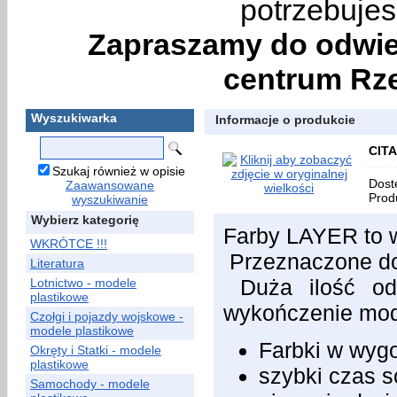
potrzebujes
Zapraszamy do odwie
centrum Rze
Wyszukiwarka
Informacje o produkcie
CITA
Szukaj również w opisie
Dost
Zaawansowane
Prod
wyszukiwanie
Wybierz kategorię
Farby LAYER to w
WKRÓTCE !!!
Przeznaczone do 
Literatura
Duża ilość odc
Lotnictwo - modele
plastikowe
wykończenie mod
Czołgi i pojazdy wojskowe -
modele plastikowe
Farbki w wyg
Okręty i Statki - modele
plastikowe
szybki czas s
Samochody - modele