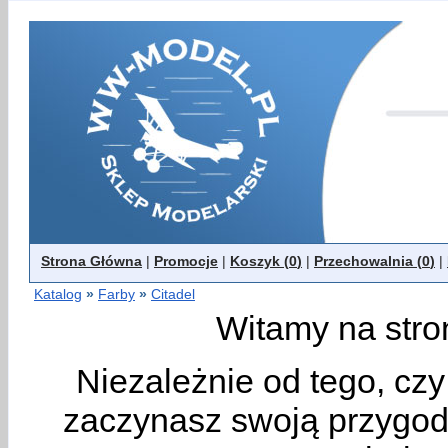
Strona Główna
|
Promocje
|
Koszyk (
0
)
|
Przechowalnia (
0
)
|
Katalog
»
Farby
»
Citadel
Witamy na stro
Niezależnie od tego, cz
zaczynasz swoją przygodę