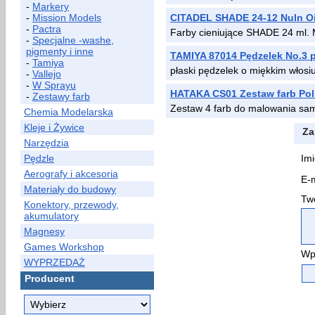
-
Markery
-
Mission Models
CITADEL SHADE 24-12 Nuln Oi
-
Pactra
Farby cieniujące SHADE 24 ml.
-
Specjalne -washe,
pigmenty i inne
TAMIYA 87014 Pędzelek No.3 p
-
Tamiya
płaski pędzelek o miękkim włosi
-
Vallejo
-
W Sprayu
HATAKA CS01 Zestaw farb Pol
-
Zestawy farb
Zestaw 4 farb do malowania sa
Chemia Modelarska
Kleje i Żywice
Za
Narzędzia
Pędzle
Imi
Aerografy i akcesoria
E-m
Materiały do budowy
Two
Konektory, przewody,
akumulatory
Magnesy
Games Workshop
Wp
WYPRZEDAŻ
Producent