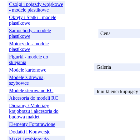
Czołgi i pojazdy wojskowe
- modele plastikowe
Okręty i Statki - modele
plastikowe
Samochody - modele
Cena
plastikowe
Motocykle - modele
plastikowe
Figurki - modele do
sklejania
Galeria
Modele kartonowe
Modele z drewna,
szybowce
Modele sterowane RC
Inni klienci kupujący
Akcesoria do modeli RC
Dioramy / Materiały
krajobrazu i akcesoria do
budowa makiet
Elementy Fototrawione
Dodatki i Konwersje
Maski i szablony do