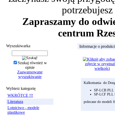
potrzebujesz
Zapraszamy do odwied
centrum Rzes
Wyszukiwarka
Informacje o produkc
Szukaj również w
opisie
Zaawansowane
wyszukiwanie
Kalkomania do Doug
Wybierz kategorię
SP-LCB PLL L
SP-LCF PLL L
WKRÓTCE !!!
Literatura
polecane do modeli f
Lotnictwo - modele
plastikowe