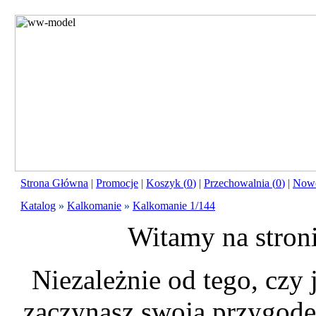
Strona Główna
|
Promocje
|
Koszyk (
0
)
|
Przechowalnia (
0
)
|
Nowo
Katalog
»
Kalkomanie
»
Kalkomanie 1/144
Witamy na stron
Niezależnie od tego, czy
zaczynasz swoją przygodę 