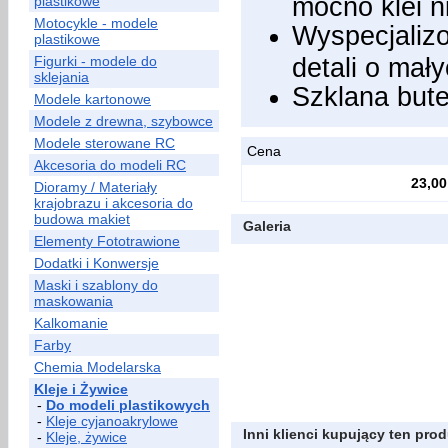
mocno klei n
plastikowe
Motocykle - modele
Wyspecjalizo
plastikowe
detali o mał
Figurki - modele do
sklejania
Szklana bute
Modele kartonowe
Modele z drewna, szybowce
Modele sterowane RC
Cena
Akcesoria do modeli RC
23,00
Dioramy / Materiały
krajobrazu i akcesoria do
budowa makiet
Galeria
Elementy Fototrawione
Dodatki i Konwersje
Maski i szablony do
maskowania
Kalkomanie
Farby
Chemia Modelarska
Kleje i Żywice
-
Do modeli plastikowych
-
Kleje cyjanoakrylowe
Inni klienci kupujący ten prod
-
Kleje, żywice