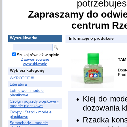
potrzebujes
Zapraszamy do odwie
centrum Rze
Wyszukiwarka
Informacje o produkcie
Szukaj również w opisie
Zaawansowane
TAMI
wyszukiwanie
Dost
Wybierz kategorię
Prod
WKRÓTCE !!!
Literatura
Lotnictwo - modele
plastikowe
Klej do mod
Czołgi i pojazdy wojskowe -
modele plastikowe
dozowania kl
Okręty i Statki - modele
plastikowe
Rzadka konsy
Samochody - modele