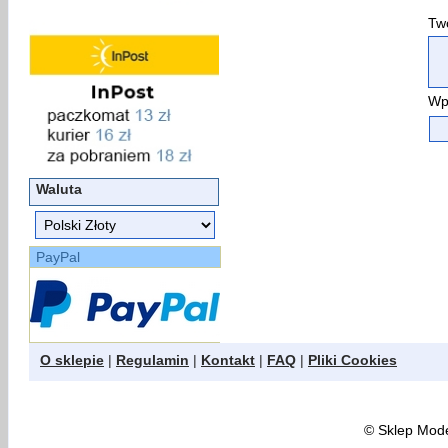
Two
Wp
Waluta
PayPal
O sklepie
|
Regulamin
|
Kontakt
|
FAQ
|
Pliki Cookies
©
Sklep Model