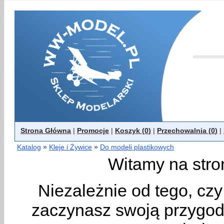
Strona Główna
|
Promocje
|
Koszyk (
0
)
|
Przechowalnia (
0
)
|
Katalog
»
Kleje i Żywice
»
Do modeli plastikowych
Witamy na stro
Niezależnie od tego, cz
zaczynasz swoją przygodę