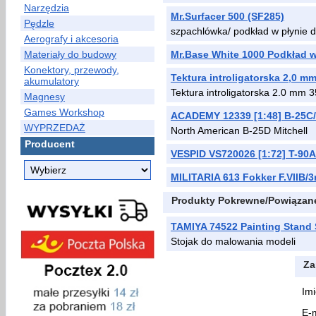
Narzędzia
Mr.Surfacer 500 (SF285)
Pędzle
szpachlówka/ podkład w płynie 
Aerografy i akcesoria
Materiały do budowy
Mr.Base White 1000 Podkład 
Konektory, przewody,
Tektura introligatorska 2,0 m
akumulatory
Tektura introligatorska 2.0 m
Magnesy
Games Workshop
ACADEMY 12339 [1:48] B-25C/
WYPRZEDAŻ
North American B-25D Mitchell
Producent
VESPID VS720026 [1:72] T-90
MILITARIA 613 Fokker F.VIIB/
Produkty Pokrewne/Powiązan
TAMIYA 74522 Painting Stand 
Stojak do malowania modeli
Za
Imi
E-m