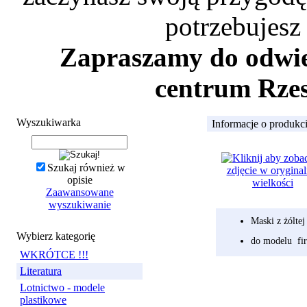
potrzebujesz
Zapraszamy do odwied
centrum Rzes
Wyszukiwarka
Informacje o produkc
Szukaj również w
opisie
Zaawansowane
wyszukiwanie
Maski z żólte
Wybierz kategorię
do modelu f
WKRÓTCE !!!
Literatura
Lotnictwo - modele
plastikowe