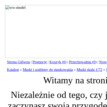
Strona Główna
|
Promocje
|
Koszyk (
0
)
|
Przechowalnia (
0
)
|
Nowo
Katalog
»
Maski i szablony do maskowania
»
Maski skala 1/72
»
Witamy na stron
Niezależnie od tego, czy
zaczynasz swoją przygodę 