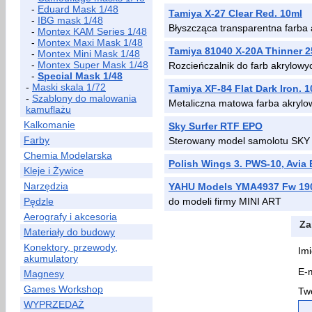
-
Eduard Mask 1/48
Tamiya X-27 Clear Red. 10ml
-
IBG mask 1/48
Błyszcząca transparentna farba
-
Montex KAM Series 1/48
-
Montex Maxi Mask 1/48
Tamiya 81040 X-20A Thinner 
-
Montex Mini Mask 1/48
-
Montex Super Mask 1/48
Rozcieńczalnik do farb akrylowy
-
Special Mask 1/48
-
Maski skala 1/72
Tamiya XF-84 Flat Dark Iron. 
-
Szablony do malowania
Metaliczna matowa farba akrylo
kamuflażu
Kalkomanie
Sky Surfer RTF EPO
Farby
Sterowany model samolotu SKY 
Chemia Modelarska
Polish Wings 3. PWS-10, Avia 
Kleje i Żywice
Narzędzia
YAHU Models YMA4937 Fw 190
Pędzle
do modeli firmy MINI ART
Aerografy i akcesoria
Za
Materiały do budowy
Konektory, przewody,
Imi
akumulatory
E-m
Magnesy
Games Workshop
Two
WYPRZEDAŻ