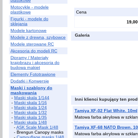
plastikowe
Motocykle - modele
plastikowe
Cena
Figurki - modele do
19,00
sklejania
Modele kartonowe
Galeria
Modele z drewna, szybowce
Modele sterowane RC
Akcesoria do modeli RC
Dioramy / Materiały
krajobrazu i akcesoria do
budowa makiet
Elementy Fototrawione
Dodatki i Konwersje
Maski i szablony do
maskowania
-
Maski skala 1/144
Inni klienci kupujący ten prod
-
Maski skala 1/16
-
Maski skala 1/24
Tamiya XF-02 Flat White. 10ml
-
Maski skala 1/32
Matowa farba akrylowa w szklan
-
Maski skala 1/35
-
Maski skala 1/48
-
ASK Scale Mask 1/48
Tamiya XF-68 NATO Brown. 1
- Brengun Canopy masks
Matowa farba akrylowa w szklan
-
Camouflage masks 1/48