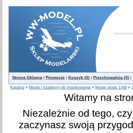
Strona Główna
|
Promocje
|
Koszyk (
0
)
|
Przechowalnia (
0
)
|
Katalog
»
Maski i szablony do maskowania
»
Maski skala 1/48
»
Witamy na stro
Niezależnie od tego, cz
zaczynasz swoją przygodę