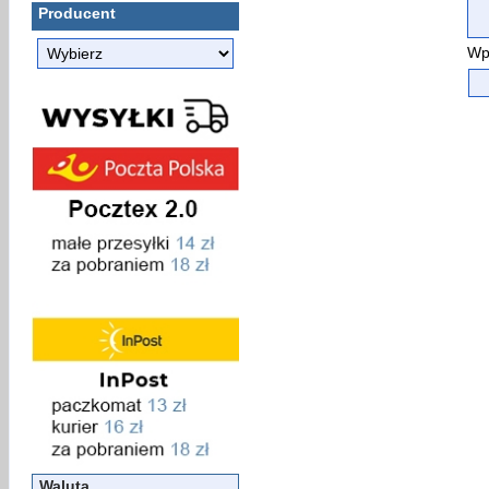
Producent
Wp
Waluta