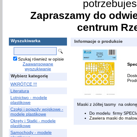
potrzebujes
Zapraszamy do odwie
centrum Rze
Wyszukiwarka
Informacje o produkcie
Szukaj również w opisie
Zaawansowane
Spec
wyszukiwanie
Dost
Wybierz kategorię
Prod
WKRÓTCE !!!
Literatura
Lotnictwo - modele
plastikowe
Maski z żóltej tasmy na osłonę
Czołgi i pojazdy wojskowe -
Do modelu firmy SPEC
modele plastikowe
Zawiera maski do malow
Okręty i Statki - modele
plastikowe
Samochody - modele