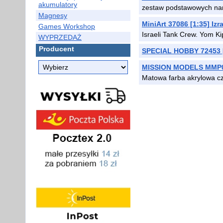
akumulatory
zestaw podstawowych narz
Magnesy
MiniArt 37086 [1:35] Iz
Games Workshop
Israeli Tank Crew. Yom K
WYPRZEDAŻ
Producent
SPECIAL HOBBY 72453 [
MISSION MODELS MMP03
Matowa farba akrylowa cz