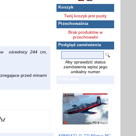
Koszyk
Twój koszyk jest pusty
Przechowalnia
Brak produktów w
przechowalni
Podgląd zamówienia
ków ośrednicy 244 cm,
Aby sprawdzić status
zamówienia wpisz jego
unikalny numer
tzregajace przed minami
Polecamy
KPM0471 [1:72] Pilatus PC-