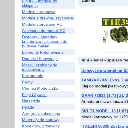
Galeria
Figurki - modele do
sklejania
Modele kartonowe
Modele z drewna, szybowce
Modele sterowane RC
Akcesoria do modeli RC
Dioramy / Materiały
krajobrazu i akcesoria do
budowa makiet
Elementy Fototrawione
Dodatki i Konwersje
Inni klienci kupujący t
Maski i szablony do
maskowania
Uchwyt do wierteł od 0
Kalkomanie
TAMIYA 87038 Extra Thi
Farby
Klej do modeli plastikowy
Chemia Modelarska
Kleje i Żywice
GRAN 72612 [1:72] ZU-2
Narzędzia
Armata przeciwlotnicza Z
Pędzle
SKLEJ MODEL 13 [1:87]
Aerografy i akcesoria
Model kartonowy Nr. 1/2
Materiały do budowy
Konektory, przewody,
ITALERI 50830 Zestaw n