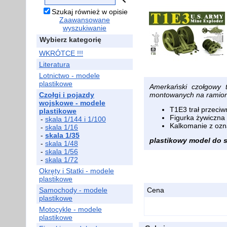
Szukaj również w opisie
Zaawansowane
wyszukiwanie
Wybierz kategorię
WKRÓTCE !!!
Literatura
Lotnictwo - modele
plastikowe
Amerkański czołgowy 
Czołgi i pojazdy
montowanych na ramion
wojskowe - modele
T1E3 trał przeci
plastikowe
Figurka żywiczna
-
skala 1/144 i 1/100
Kalkomanie z ozn
-
skala 1/16
-
skala 1/35
plastikowy model do sk
-
skala 1/48
-
skala 1/56
-
skala 1/72
Okręty i Statki - modele
plastikowe
Samochody - modele
Cena
plastikowe
Motocykle - modele
plastikowe