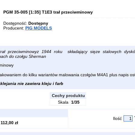
PGM 35-005 [1:35] T1E3 trał przeciwminowy
Dostępność:
Dostępny
Producent:
PIG MODELS
trał przeciwminowyz 1944 roku składający sięze stalowych dys
ach do czołgu Sherman
wminowy
akowaniem do kilku wariantów malowania czołgów M4A1 plus napis os
lejania nie zawiera kleju i farb
Cechy produktu
Skala
1/35
Ilość
112,00 zł