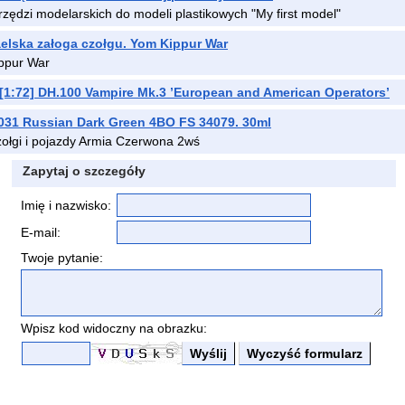
ędzi modelarskich do modeli plastikowych "My first model"
raelska załoga czołgu. Yom Kippur War
ippur War
1:72] DH.100 Vampire Mk.3 ’European and American Operators’
1 Russian Dark Green 4BO FS 34079. 30ml
ołgi i pojazdy Armia Czerwona 2wś
Zapytaj o szczegóły
Imię i nazwisko:
E-mail:
Twoje pytanie:
Wpisz kod widoczny na obrazku: