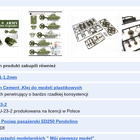
en produkt zakupili również
.1-1.2mm
n Cement .Klej do modeli plastikowych
ch penetrujący o bardzo rzadkiej konsystencji
3-2
U-23-2 produkowana na licencji w Polsce
 Pociąg pasażerski ED250 Pendolino
018
arzędzi modelarskich " Mój pierwszy model"