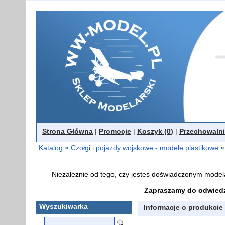
Strona Główna
|
Promocje
|
Koszyk (
0
)
|
Przechowalni
Katalog
»
Czołgi i pojazdy wojskowe - modele plastikowe
»
Niezależnie od tego, czy jesteś doświadczonym model
Zapraszamy do odwiedz
Wyszukiwarka
Informacje o produkcie