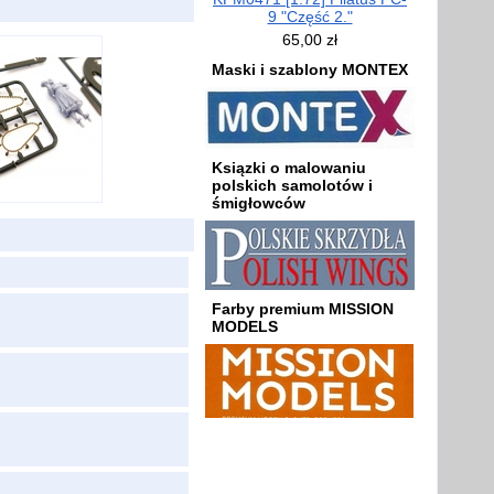
9 "Część 2."
65,00 zł
Maski i szablony MONTEX
Ksiązki o malowaniu
polskich samolotów i
śmigłowców
Farby premium MISSION
MODELS