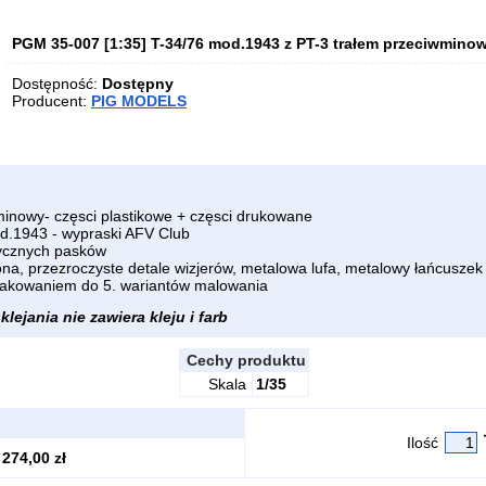
PGM 35-007 [1:35] T-34/76 mod.1943 z PT-3 trałem przeciwmin
Dostępność:
Dostępny
Producent:
PIG MODELS
minowy- częsci plastikowe + częsci drukowane
d.1943 - wypraski AFV Club
tycznych pasków
ona, przezroczyste detale wizjerów, metalowa lufa, metalowy łańcuszek
akowaniem do 5. wariantów malowania
lejania nie zawiera kleju i farb
Cechy produktu
Skala
1/35
Ilość
274,00 zł