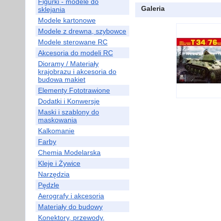
Figurki - modele do
Galeria
sklejania
Modele kartonowe
Modele z drewna, szybowce
Modele sterowane RC
Akcesoria do modeli RC
Dioramy / Materiały
krajobrazu i akcesoria do
budowa makiet
Elementy Fototrawione
Dodatki i Konwersje
Maski i szablony do
maskowania
Kalkomanie
Farby
Chemia Modelarska
Kleje i Żywice
Narzędzia
Pędzle
Aerografy i akcesoria
Materiały do budowy
Konektory, przewody,