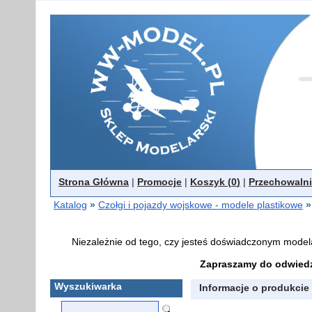
Strona Główna
|
Promocje
|
Koszyk (
0
)
|
Przechowalni
Katalog
»
Czołgi i pojazdy wojskowe - modele plastikowe
»
Niezależnie od tego, czy jesteś doświadczonym model
Zapraszamy do odwiedz
Wyszukiwarka
Informacje o produkcie