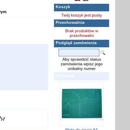
Koszyk
owym
Twój koszyk jest pusty
Przechowalnia
Brak produktów w
przechowalni
Podgląd zamówienia
Aby sprawdzić status
zamówienia wpisz jego
unikalny numer
Polecamy
Mata do cięcia A4