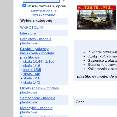
Szukaj również w opisie
Zaawansowane
wyszukiwanie
Wybierz kategorię
WKRÓTCE !!!
Literatura
Lotnictwo - modele
plastikowe
Czołgi i pojazdy
PT-3 trał przeciw
wojskowe - modele
Czołg T-34/76 mo
plastikowe
Gąsienice z elas
-
skala 1/144 i 1/100
Blaszka fototrawi
-
skala 1/16
Kalkomanie z ozn
-
skala 1/35
-
skala 1/48
plastikowy model do sk
-
skala 1/56
-
skala 1/72
Okręty i Statki - modele
plastikowe
Samochody - modele
Cena
plastikowe
Motocykle - modele
plastikowe