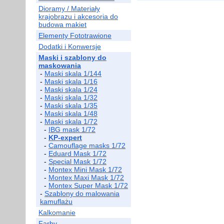
Dioramy / Materiały
krajobrazu i akcesoria do
budowa makiet
Elementy Fototrawione
Dodatki i Konwersje
Maski i szablony do
maskowania
-
Maski skala 1/144
-
Maski skala 1/16
-
Maski skala 1/24
-
Maski skala 1/32
-
Maski skala 1/35
-
Maski skala 1/48
-
Maski skala 1/72
-
IBG mask 1/72
-
KP-expert
-
Camouflage masks 1/72
-
Eduard Mask 1/72
-
Special Mask 1/72
-
Montex Mini Mask 1/72
-
Montex Maxi Mask 1/72
-
Montex Super Mask 1/72
-
Szablony do malowania
kamuflażu
Kalkomanie
Farby