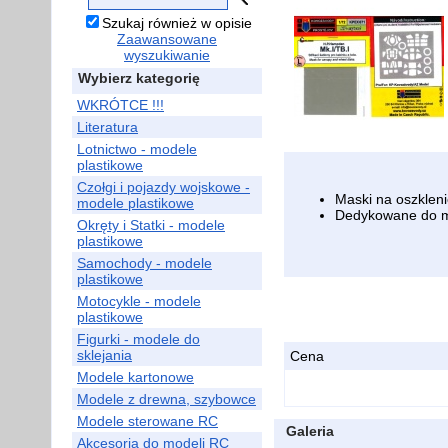
Szukaj również w opisie
Zaawansowane
wyszukiwanie
Wybierz kategorię
WKRÓTCE !!!
Literatura
Lotnictwo - modele
plastikowe
Czołgi i pojazdy wojskowe -
Maski na oszkleni
modele plastikowe
Dedykowane do m
Okręty i Statki - modele
plastikowe
Samochody - modele
plastikowe
Motocykle - modele
plastikowe
Figurki - modele do
sklejania
Cena
Modele kartonowe
Modele z drewna, szybowce
Modele sterowane RC
Galeria
Akcesoria do modeli RC