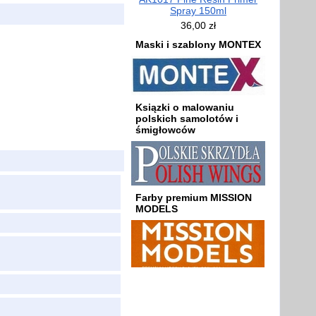
Spray 150ml
36,00 zł
Maski i szablony MONTEX
Ksiązki o malowaniu
polskich samolotów i
śmigłowców
Farby premium MISSION
MODELS