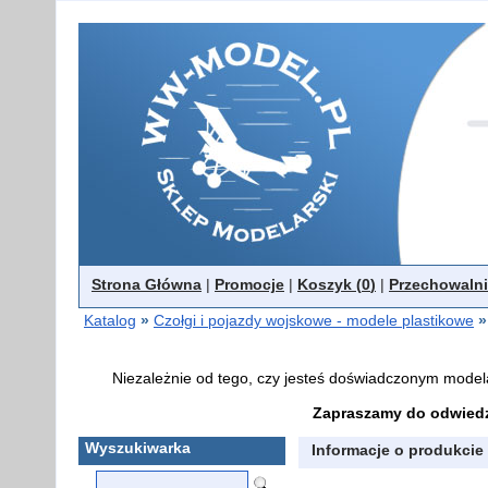
Strona Główna
|
Promocje
|
Koszyk (
0
)
|
Przechowalni
Katalog
»
Czołgi i pojazdy wojskowe - modele plastikowe
»
Niezależnie od tego, czy jesteś doświadczonym model
Zapraszamy do odwiedz
Wyszukiwarka
Informacje o produkcie