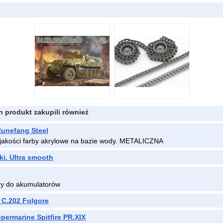
en produkt zakupili również
unefang Steel
 jakości farby akrylowe na bazie wody. METALICZNA
ki. Ultra smooth
y do akumulatorów
C.202 Folgore
permarine Spitfire PR.XIX