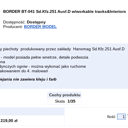
BORDER BT-041 Sd.Kfz.251 Ausf.D w/workable tracks&Interiors
Dostępność:
Dostępny
Producent:
BORDER MODEL
ny piechoty produkowany przez zakłady Hanomag Sd.Kfz.251 Ausf.D
 - model posiada pełne wnetrze, detale podwozia
ona
dynczych ogniw - można wykonać jako ruchome
nakowaniem do 4. malowań
jania nie zawiera kleju i farb
Cechy produktu
Skala
1/35
Ilość
219,00 zł