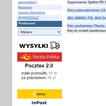
akumulatory
Supermarine Spitfire PR.
Magnesy
Klej cyjanoakrylowy CA
Games Workshop
WYPRZEDAŻ
IBG 48M001 PZL M18 Dr
Producent
Klej warhammer Plactic 
Klej do modeli plastikowy