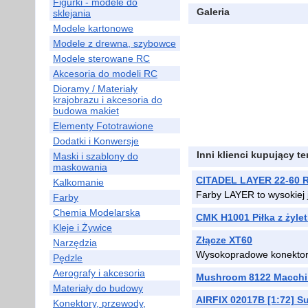
Figurki - modele do
Galeria
sklejania
Modele kartonowe
Modele z drewna, szybowce
Modele sterowane RC
Akcesoria do modeli RC
Dioramy / Materiały
krajobrazu i akcesoria do
budowa makiet
Elementy Fototrawione
Dodatki i Konwersje
Inni klienci kupujący t
Maski i szablony do
maskowania
CITADEL LAYER 22-60 R
Kalkomanie
Farby LAYER to wysokiej
Farby
Chemia Modelarska
CMK H1001 Piłka z żylet
Kleje i Żywice
Złącze XT60
Narzędzia
Wysokopradowe konektor
Pędzle
Aerografy i akcesoria
Mushroom 8122 Macchi 
Materiały do budowy
AIRFIX 02017B [1:72] Su
Konektory, przewody,