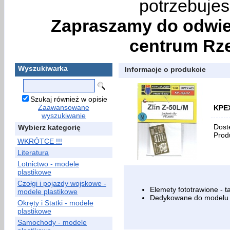
potrzebujes
Zapraszamy do odwie
centrum Rze
Wyszukiwarka
Informacje o produkcie
Szukaj również w opisie
Zaawansowane
KPEX
wyszukiwanie
Dost
Wybierz kategorię
Prod
WKRÓTCE !!!
Literatura
Lotnictwo - modele
plastikowe
Czołgi i pojazdy wojskowe -
Elemety fototrawione - ta
modele plastikowe
Dedykowane do mode
Okręty i Statki - modele
plastikowe
Samochody - modele