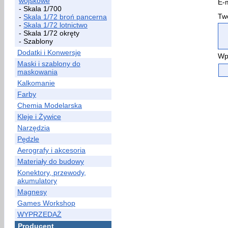
wojskowe
E-m
- Skala 1/700
Two
-
Skala 1/72 broń pancerna
-
Skala 1/72 lotnictwo
- Skala 1/72 okręty
- Szablony
Dodatki i Konwersje
Wp
Maski i szablony do
maskowania
Kalkomanie
Farby
Chemia Modelarska
Kleje i Żywice
Narzędzia
Pędzle
Aerografy i akcesoria
Materiały do budowy
Konektory, przewody,
akumulatory
Magnesy
Games Workshop
WYPRZEDAŻ
Producent