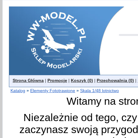
Strona Główna
|
Promocje
|
Koszyk (
0
)
|
Przechowalnia (
0
)
|
Katalog
»
Elementy Fototrawione
»
Skala 1/48 lotnictwo
Witamy na stro
Niezależnie od tego, cz
zaczynasz swoją przygodę