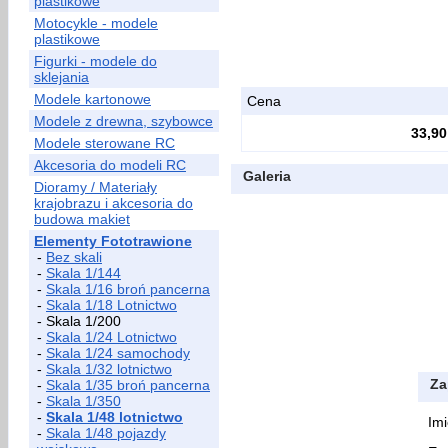
plastikowe
Motocykle - modele
plastikowe
Figurki - modele do
sklejania
Modele kartonowe
Cena
Modele z drewna, szybowce
33,90
Modele sterowane RC
Akcesoria do modeli RC
Galeria
Dioramy / Materiały
krajobrazu i akcesoria do
budowa makiet
Elementy Fototrawione
-
Bez skali
-
Skala 1/144
-
Skala 1/16 broń pancerna
-
Skala 1/18 Lotnictwo
- Skala 1/200
-
Skala 1/24 Lotnictwo
-
Skala 1/24 samochody
-
Skala 1/32 lotnictwo
Za
-
Skala 1/35 broń pancerna
-
Skala 1/350
-
Skala 1/48 lotnictwo
Imi
-
Skala 1/48 pojazdy