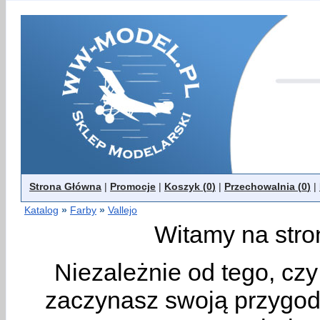
Strona Główna
|
Promocje
|
Koszyk (
0
)
|
Przechowalnia (
0
)
|
Katalog
»
Farby
»
Vallejo
Witamy na stro
Niezależnie od tego, cz
zaczynasz swoją przygodę