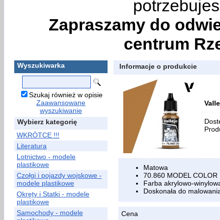
potrzebujes
Zapraszamy do odwie
centrum Rze
Wyszukiwarka
Informacje o produkcie
Szukaj również w opisie
Zaawansowane
Vall
wyszukiwanie
Dost
Wybierz kategorię
Prod
WKRÓTCE !!!
Literatura
Lotnictwo - modele
plastikowe
Matowa
Czołgi i pojazdy wojskowe -
70.860 MODEL COLOR
modele plastikowe
Farba akrylowo-winylowa
Doskonała do malowania
Okręty i Statki - modele
plastikowe
Samochody - modele
Cena