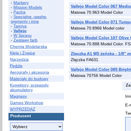
-
Markery
Vallejo Model Color 067 Medi
-
Mission Models
-
Pactra
Matowa 70.963 Model Color
-
Specjalne -washe,
pigmenty i inne
Vallejo Model Color 071 Turqu
-
Tamiya
Matowa 70.8966 Model color
-
Vallejo
-
W Sprayu
Vallejo Model Color 107 Olive
-
Zestawy farb
Matowa 70.888 Model Color. F
Chemia Modelarska
Kleje i Żywice
Złączka A1 M5 żeńska - 1/8" 
Narzędzia
Złączka FA631
Pędzle
Vallejo Model Color 085 Brigh
Aerografy i akcesoria
Matowa 70756 Model Color
Materiały do budowy
Konektory, przewody,
Za
akumulatory
Magnesy
Imi
Games Workshop
E-m
WYPRZEDAŻ
Two
Producent