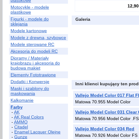
plastikowe
12,90
Motocykle - modele
plastikowe
Figurki - modele do
Galeria
sklejania
Modele kartonowe
Modele z drewna, szybowce
Modele sterowane RC
Akcesoria do modeli RC
Dioramy / Materiały
krajobrazu i akcesoria do
budowa makiet
Elementy Fototrawione
Dodatki i Konwersje
Inni klienci kupujący ten prod
Maski i szablony do
maskowania
Vallejo Model Color 017 Flat F
Kalkomanie
Matowa 70.955 Model Color
Farby
-
AK
Vallejo Model Color 031 Clear
-
AK Real Colors
Matowa 70.956 Model Color .F
-
AMMO
-
Citadel
Vallejo Model Color 034 Red
-
Enamel Lacquer Olejne
Matowa 70.926 Model Color FS
-
Gunze