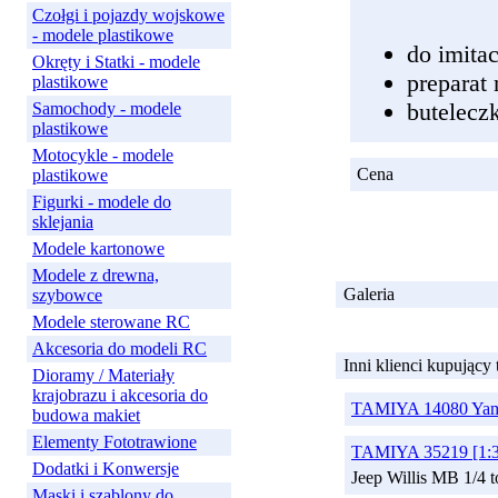
Czołgi i pojazdy wojskowe
- modele plastikowe
do imitac
Okręty i Statki - modele
preparat 
plastikowe
butelecz
Samochody - modele
plastikowe
Motocykle - modele
Cena
plastikowe
Figurki - modele do
sklejania
Modele kartonowe
Modele z drewna,
Galeria
szybowce
Modele sterowane RC
Akcesoria do modeli RC
Inni klienci kupujący
Dioramy / Materiały
krajobrazu i akcesoria do
TAMIYA 14080 Yam
budowa makiet
Elementy Fototrawione
TAMIYA 35219 [1:3
Dodatki i Konwersje
Jeep Willis MB 1/4 t
Maski i szablony do