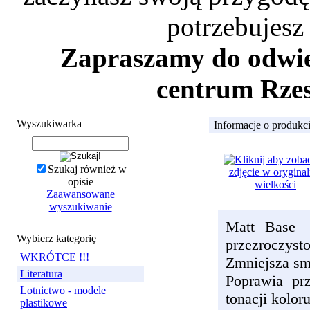
potrzebujesz
Zapraszamy do odwied
centrum Rzes
Wyszukiwarka
Informacje o produkc
Szukaj również w
opisie
Zaawansowane
wyszukiwanie
Matt Base z
Wybierz kategorię
przezroczyst
WKRÓTCE !!!
Zmniejsza sm
Literatura
Poprawia pr
Lotnictwo - modele
tonacji koloru
plastikowe