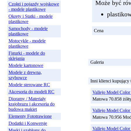
Może być rów
Czołgi i pojazdy wojskowe
- modele plastikowe
plastiko
Okręty i Statki - modele
plastikowe
Samochody - modele
Cena
plastikowe
Motocykle - modele
plastikowe
Figurki - modele do
sklejania
Galeria
Modele kartonowe
Modele z drewna,
szybowce
Inni klienci kupujący
Modele sterowane RC
Akcesoria do modeli RC
Vallejo Model Color
Dioramy / Materiały
Matowa 70.858 żółt
krajobrazu i akcesoria do
budowa makiet
Vallejo Model Color
Elementy Fototrawione
Matowa 70.956 Mode
Dodatki i Konwersje
Vallejo Model Color
Maski i szablony do