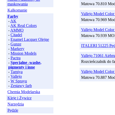
Matowa 70.810 Mod
maskowania
Kalkomanie
Vallejo Model Color
Farby
Matowa 70.969 Mod
-
AK
-
AK Real Colors
Vallejo Model Colo
-
AMMO
-
Citadel
Matowa 70.939 
-
Enamel Lacquer Olejne
-
Gunze
ITALERI 51225 Pędz
-
Markery
-
Mission Models
Vallejo 71061 Airbru
-
Pactra
Rozcieńczalnik do f
-
Specjalne -washe,
pigmenty i inne
Vallejo Model Color
-
Tamiya
-
Vallejo
Matowa 70.887 Mod
-
W Sprayu
-
Zestawy farb
Chemia Modelarska
Kleje i Żywice
Narzędzia
Pędzle