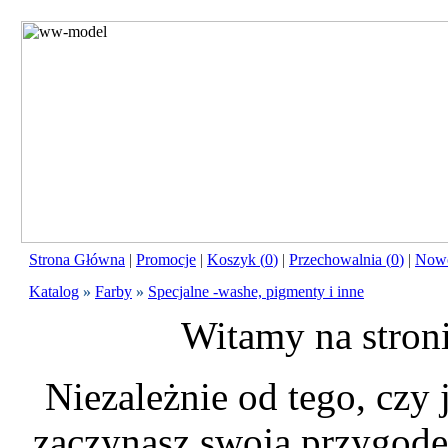
Strona Główna
|
Promocje
|
Koszyk (
0
)
|
Przechowalnia (
0
)
|
Nowo
Katalog
»
Farby
»
Specjalne -washe, pigmenty i inne
Witamy na stron
Niezależnie od tego, czy
zaczynasz swoją przygodę 