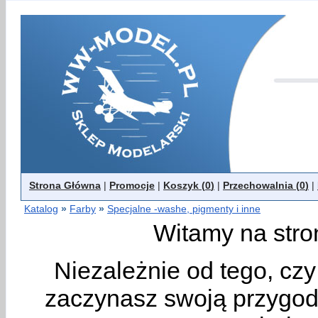
Strona Główna
|
Promocje
|
Koszyk (
0
)
|
Przechowalnia (
0
)
|
Katalog
»
Farby
»
Specjalne -washe, pigmenty i inne
Witamy na stro
Niezależnie od tego, cz
zaczynasz swoją przygodę