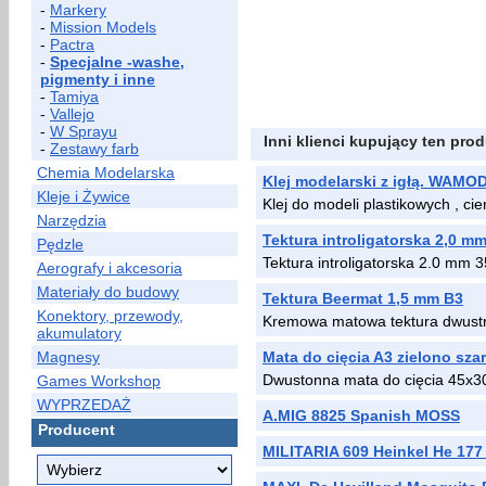
-
Markery
-
Mission Models
-
Pactra
-
Specjalne -washe,
pigmenty i inne
-
Tamiya
-
Vallejo
-
W Sprayu
Inni klienci kupujący ten prod
-
Zestawy farb
Chemia Modelarska
Klej modelarski z igłą. WAMO
Kleje i Żywice
Klej do modeli plastikowych , c
Narzędzia
Tektura introligatorska 2,0 m
Pędzle
Tektura introligatorska 2.0 m
Aerografy i akcesoria
Materiały do budowy
Tektura Beermat 1,5 mm B3
Konektory, przewody,
Kremowa matowa tektura dwustr
akumulatory
Magnesy
Mata do cięcia A3 zielono sza
Dwustonna mata do cięcia 45x3
Games Workshop
WYPRZEDAŻ
A.MIG 8825 Spanish MOSS
Producent
MILITARIA 609 Heinkel He 177 