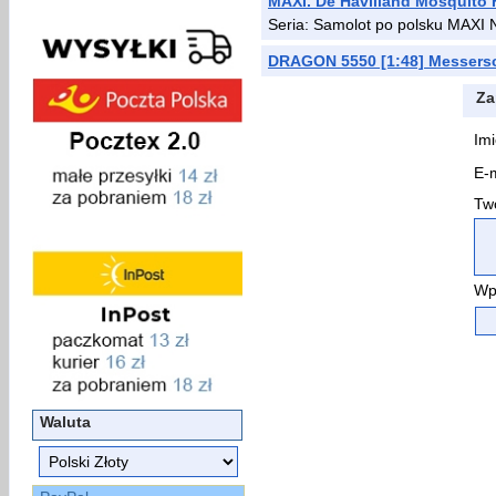
MAXI. De Havilland Mosquito F
Seria: Samolot po polsku MAXI 
DRAGON 5550 [1:48] Messersc
Za
Imi
E-m
Two
Wp
Waluta