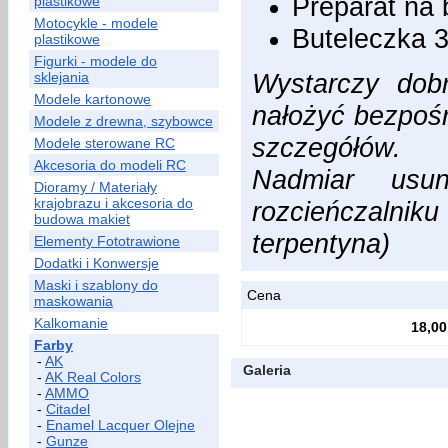
Preparat na 
plastikowe
Motocykle - modele
Buteleczka 
plastikowe
Figurki - modele do
Wystarczy dob
sklejania
Modele kartonowe
nałożyć bezpośr
Modele z drewna, szybowce
szczegółów.
Modele sterowane RC
Akcesoria do modeli RC
Nadmiar usu
Dioramy / Materiały
krajobrazu i akcesoria do
rozcieńczalnik
budowa makiet
terpentyna)
Elementy Fototrawione
Dodatki i Konwersje
Maski i szablony do
Cena
maskowania
Kalkomanie
18,00
Farby
-
AK
Galeria
-
AK Real Colors
-
AMMO
-
Citadel
-
Enamel Lacquer Olejne
-
Gunze