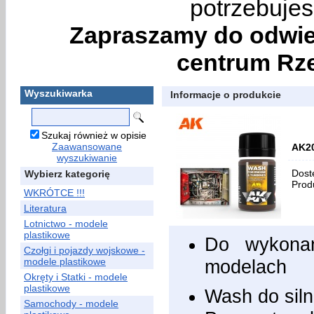
potrzebujes
Zapraszamy do odwie
centrum Rze
Wyszukiwarka
Informacje o produkcie
Szukaj również w opisie
Zaawansowane
AK20
wyszukiwanie
Dost
Wybierz kategorię
Prod
WKRÓTCE !!!
Literatura
Lotnictwo - modele
plastikowe
Do wykonan
Czołgi i pojazdy wojskowe -
modele plastikowe
modelach
Okręty i Statki - modele
plastikowe
Wash do siln
Samochody - modele