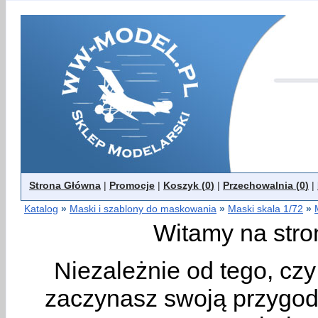
Strona Główna
|
Promocje
|
Koszyk (
0
)
|
Przechowalnia (
0
)
|
Katalog
»
Maski i szablony do maskowania
»
Maski skala 1/72
»
Witamy na stro
Niezależnie od tego, cz
zaczynasz swoją przygodę