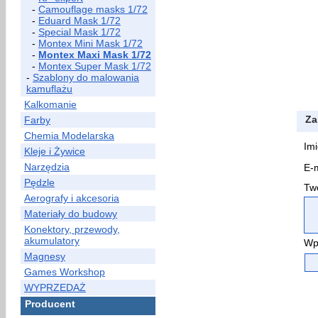
-
Camouflage masks 1/72
-
Eduard Mask 1/72
-
Special Mask 1/72
-
Montex Mini Mask 1/72
-
Montex Maxi Mask 1/72
-
Montex Super Mask 1/72
-
Szablony do malowania
kamuflażu
Kalkomanie
Za
Farby
Chemia Modelarska
Imi
Kleje i Żywice
Narzędzia
E-m
Pędzle
Two
Aerografy i akcesoria
Materiały do budowy
Konektory, przewody,
akumulatory
Wp
Magnesy
Games Workshop
WYPRZEDAŻ
Producent