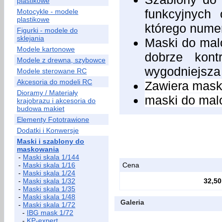
plastikowe
funkcyjnych
Motocykle - modele
plastikowe
którego nume
Figurki - modele do
sklejania
Maski do malo
Modele kartonowe
dobrze kont
Modele z drewna, szybowce
wygodniejsza
Modele sterowane RC
Akcesoria do modeli RC
Zawiera mask
Dioramy / Materiały
maski do mal
krajobrazu i akcesoria do
budowa makiet
Elementy Fototrawione
Dodatki i Konwersje
Maski i szablony do
maskowania
-
Maski skala 1/144
-
Maski skala 1/16
Cena
-
Maski skala 1/24
-
Maski skala 1/32
32,50
-
Maski skala 1/35
-
Maski skala 1/48
Galeria
-
Maski skala 1/72
-
IBG mask 1/72
-
KP-expert