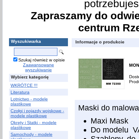
potrzebujes
Zapraszamy do odwie
centrum Rze
Wyszukiwarka
Informacje o produkcie
Szukaj również w opisie
Zaawansowane
MONT
wyszukiwanie
Dost
Wybierz kategorię
Prod
WKRÓTCE !!!
Literatura
Lotnictwo - modele
plastikowe
Maski do malow
Czołgi i pojazdy wojskowe -
modele plastikowe
Maxi Mask
Okręty i Statki - modele
plastikowe
Do modelu 
Samochody - modele
Szablony do 