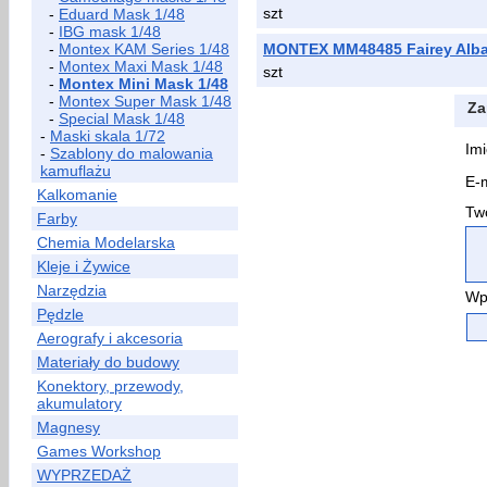
szt
-
Eduard Mask 1/48
-
IBG mask 1/48
-
Montex KAM Series 1/48
MONTEX MM48485 Fairey Alb
-
Montex Maxi Mask 1/48
szt
-
Montex Mini Mask 1/48
-
Montex Super Mask 1/48
Za
-
Special Mask 1/48
-
Maski skala 1/72
Imi
-
Szablony do malowania
kamuflażu
E-m
Kalkomanie
Two
Farby
Chemia Modelarska
Kleje i Żywice
Narzędzia
Wp
Pędzle
Aerografy i akcesoria
Materiały do budowy
Konektory, przewody,
akumulatory
Magnesy
Games Workshop
WYPRZEDAŻ