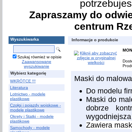
potrzebujes
Zapraszamy do odwie
centrum Rze
Wyszukiwarka
Informacje o produkcie
MON
Szukaj również w opisie
Dost
Zaawansowane
Prod
wyszukiwanie
Wybierz kategorię
Maski do malowan
WKRÓTCE !!!
Literatura
Do modelu fi
Lotnictwo - modele
Maski do malo
plastikowe
Czołgi i pojazdy wojskowe -
dobrze kont
modele plastikowe
wygodniejsza
Okręty i Statki - modele
plastikowe
Zawiera maski
Samochody - modele