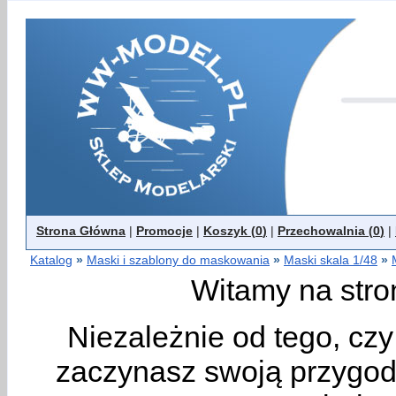
Strona Główna
|
Promocje
|
Koszyk (
0
)
|
Przechowalnia (
0
)
|
Katalog
»
Maski i szablony do maskowania
»
Maski skala 1/48
»
Witamy na stro
Niezależnie od tego, cz
zaczynasz swoją przygodę