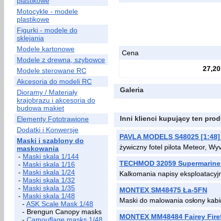
plastikowe
Motocykle - modele
plastikowe
Figurki - modele do
sklejania
Modele kartonowe
Cena
Modele z drewna, szybowce
27,20
Modele sterowane RC
Akcesoria do modeli RC
Galeria
Dioramy / Materiały
krajobrazu i akcesoria do
budowa makiet
Inni klienci kupujący ten prod
Elementy Fototrawione
Dodatki i Konwersje
PAVLA MODELS S48025 [1:48] M
Maski i szablony do
żywiczny fotel pilota Meteor, Wy
maskowania
-
Maski skala 1/144
TECHMOD 32059 Supermarine Sp
-
Maski skala 1/16
-
Maski skala 1/24
Kalkomania napisy eksploatacyjn
-
Maski skala 1/32
-
Maski skala 1/35
MONTEX SM48475 Ła-5FN
-
Maski skala 1/48
Maski do malowania osłony ka
-
ASK Scale Mask 1/48
- Brengun Canopy masks
MONTEX MM48484 Fairey Firef
-
Camouflage masks 1/48