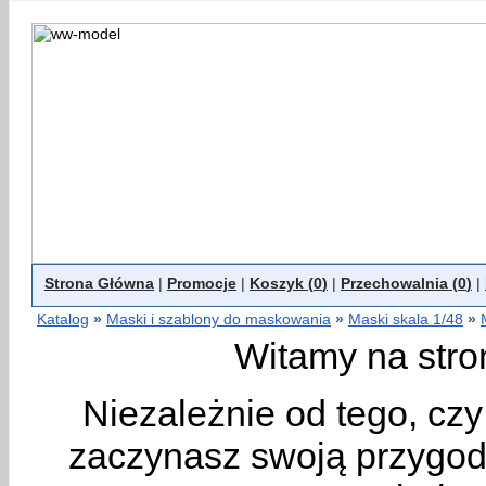
Strona Główna
|
Promocje
|
Koszyk (
0
)
|
Przechowalnia (
0
)
|
Katalog
»
Maski i szablony do maskowania
»
Maski skala 1/48
»
Witamy na stro
Niezależnie od tego, cz
zaczynasz swoją przygodę