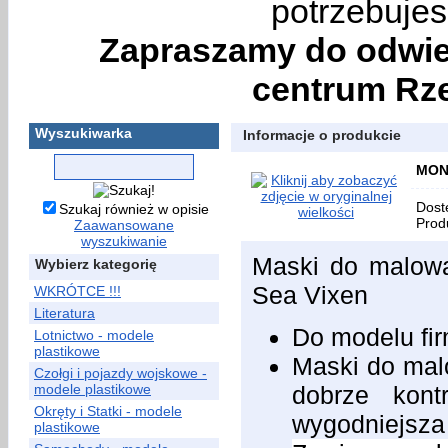
potrzebujes
Zapraszamy do odwie
centrum Rze
Wyszukiwarka
Informacje o produkcie
MONT
Dost
Szukaj również w opisie
Prod
Zaawansowane
wyszukiwanie
Maski do malowa
Wybierz kategorię
Sea Vixen
WKRÓTCE !!!
Literatura
Do modelu f
Lotnictwo - modele
plastikowe
Maski do malo
Czołgi i pojazdy wojskowe -
modele plastikowe
dobrze kont
Okręty i Statki - modele
wygodniejsza
plastikowe