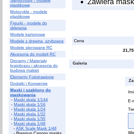
Zawiera maski
Samochody - modele
plastikowe
Motocykle - modele
plastikowe
Figurki - modele do
sklejania
Modele kartonowe
Cena
Modele z drewna, szybowce
Modele sterowane RC
21,75
Akcesoria do modeli RC
Dioramy / Materiały
Galeria
krajobrazu i akcesoria do
budowa makiet
Elementy Fototrawione
Za
Dodatki i Konwersje
Maski i szablony do
Imi
maskowania
-
Maski skala 1/144
E-m
-
Maski skala 1/16
-
Maski skala 1/24
Two
-
Maski skala 1/32
-
Maski skala 1/35
-
Maski skala 1/48
-
ASK Scale Mask 1/48
Wp
- Brengun Canopy masks