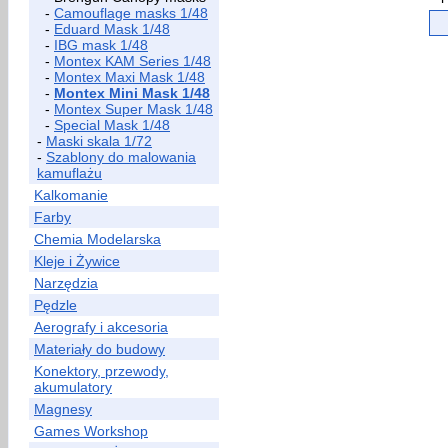
-
Camouflage masks 1/48
-
Eduard Mask 1/48
-
IBG mask 1/48
-
Montex KAM Series 1/48
-
Montex Maxi Mask 1/48
-
Montex Mini Mask 1/48
-
Montex Super Mask 1/48
-
Special Mask 1/48
-
Maski skala 1/72
-
Szablony do malowania
kamuflażu
Kalkomanie
Farby
Chemia Modelarska
Kleje i Żywice
Narzędzia
Pędzle
Aerografy i akcesoria
Materiały do budowy
Konektory, przewody,
akumulatory
Magnesy
Games Workshop