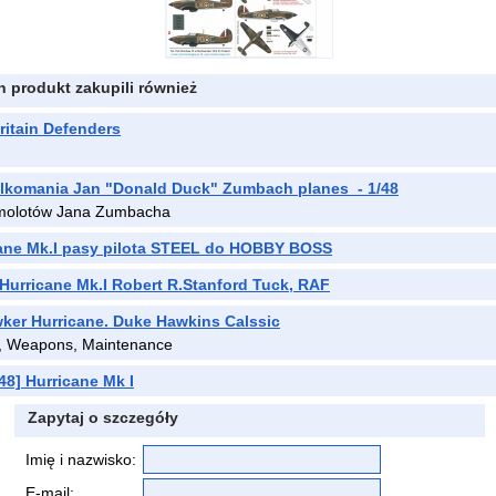
en produkt zakupili również
Britain Defenders
lkomania Jan "Donald Duck" Zumbach planes - 1/48
amolotów Jana Zumbacha
ne Mk.I pasy pilota STEEL do HOBBY BOSS
urricane Mk.I Robert R.Stanford Tuck, RAF
awker Hurricane. Duke Hawkins Calssic
e, Weapons, Maintenance
8] Hurricane Mk I
Zapytaj o szczegóły
Imię i nazwisko:
E-mail: