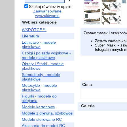
Szukaj również w opisie
Zaawansowane
wyszukiwanie
Wybierz kategorię
WKRÓTCE !!!
Zestaw masek i szablonó
Literatura
Zestaw zawiera ka
Lotnictwo - modele
Super Mask - zaw
plastikowe
fotografii i innyc
Czołgi i pojazdy wojskowe -
modele plastikowe
Okręty i Statki - modele
plastikowe
Samochody - modele
plastikowe
Cena
Motocykle - modele
plastikowe
Figurki - modele do
sklejania
Galeria
Modele kartonowe
Modele z drewna, szybowce
Modele sterowane RC
Akcesoria do modeli RC