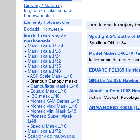
Dioramy / Materiały
krajobrazu i akcesoria do
budowa makiet
Elementy Fototrawione
Inni klienci kupujący t
Dodatki i Konwersje
Maski i szablony do
Spotlight 24. Battle of 
maskowania
Spotlight ON Nr.24
-
Maski skala 1/144
-
Maski skala 1/16
Model Maker D48170 Ka
-
Maski skala 1/24
kalkomanie do modeli s
-
Maski skala 1/32
-
Maski skala 1/35
EDUARD FE1365 Hurrica
-
Maski skala 1/48
-
ASK Scale Mask 1/48
SINGLE No.03b Hawker H
- Brengun Canopy masks
-
Camouflage masks 1/48
Aicraft in Detail 003 H
-
Eduard Mask 1/48
-
IBG mask 1/48
Action, Cockpit, Fuselag
-
Montex KAM Series 1/48
-
Montex Maxi Mask 1/48
ARMA HOBBY 40015 [1:4
-
Montex Mini Mask 1/48
-
Montex Super Mask
1/48
-
Special Mask 1/48
-
Maski skala 1/72
-
Szablony do malowania