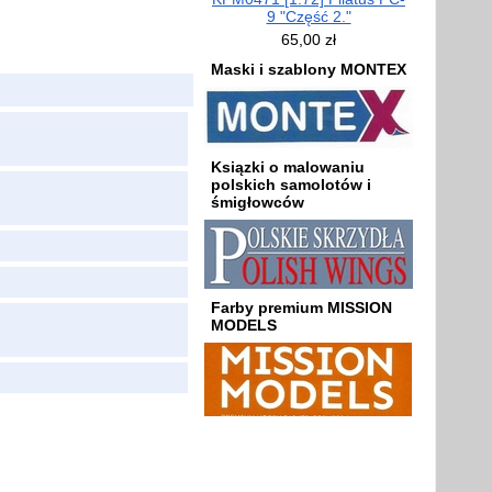
9 "Część 2."
65,00 zł
Maski i szablony MONTEX
Ksiązki o malowaniu
polskich samolotów i
śmigłowców
Farby premium MISSION
MODELS