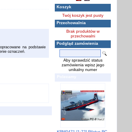
Koszyk
Twój koszyk jest pusty
Przechowalnia
Brak produktów w
przechowalni
Podgląd zamówienia
 opracowane na podstawie
zenie oznaczeń.
Aby sprawdzić status
zamówienia wpisz jego
unikalny numer
Polecamy
KPM0471 [1:72] Pilatus PC-