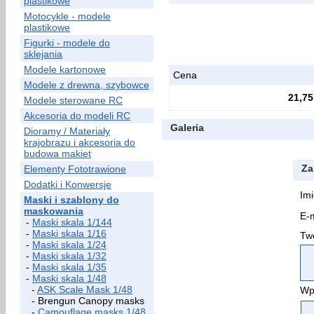
plastikowe
Motocykle - modele
plastikowe
Figurki - modele do
sklejania
Modele kartonowe
Cena
Modele z drewna, szybowce
21,75
Modele sterowane RC
Akcesoria do modeli RC
Galeria
Dioramy / Materiały
krajobrazu i akcesoria do
budowa makiet
Za
Elementy Fototrawione
Dodatki i Konwersje
Imi
Maski i szablony do
maskowania
E-m
-
Maski skala 1/144
-
Maski skala 1/16
Two
-
Maski skala 1/24
-
Maski skala 1/32
-
Maski skala 1/35
-
Maski skala 1/48
-
ASK Scale Mask 1/48
Wp
- Brengun Canopy masks
-
Camouflage masks 1/48