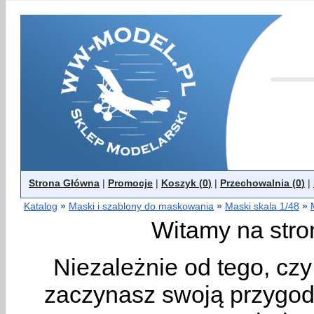
Strona Główna
|
Promocje
|
Koszyk (
0
)
|
Przechowalnia (
0
)
|
Katalog
»
Maski i szablony do maskowania
»
Maski skala 1/48
»
Witamy na stro
Niezależnie od tego, cz
zaczynasz swoją przygodę