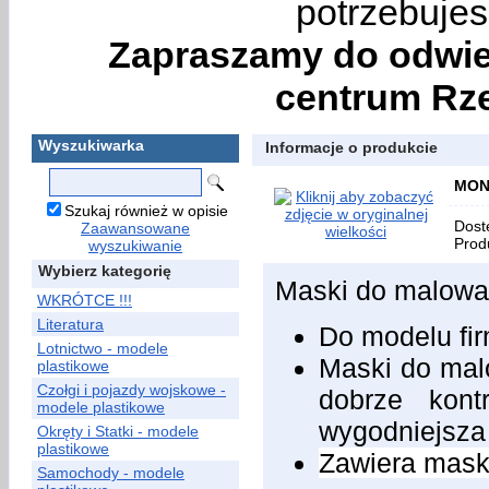
potrzebujes
Zapraszamy do odwie
centrum Rze
Wyszukiwarka
Informacje o produkcie
MON
Szukaj również w opisie
Dost
Zaawansowane
Prod
wyszukiwanie
Wybierz kategorię
Maski do malowan
WKRÓTCE !!!
Literatura
Do modelu fi
Lotnictwo - modele
Maski do malo
plastikowe
Czołgi i pojazdy wojskowe -
dobrze kont
modele plastikowe
wygodniejsza
Okręty i Statki - modele
plastikowe
Zawiera maski
Samochody - modele