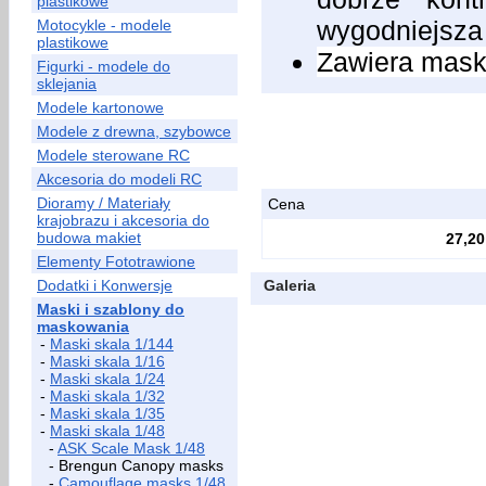
plastikowe
wygodniejsza
Motocykle - modele
plastikowe
Zawiera maski
Figurki - modele do
sklejania
Modele kartonowe
Modele z drewna, szybowce
Modele sterowane RC
Akcesoria do modeli RC
Dioramy / Materiały
Cena
krajobrazu i akcesoria do
budowa makiet
27,20
Elementy Fototrawione
Dodatki i Konwersje
Galeria
Maski i szablony do
maskowania
-
Maski skala 1/144
-
Maski skala 1/16
-
Maski skala 1/24
-
Maski skala 1/32
-
Maski skala 1/35
-
Maski skala 1/48
-
ASK Scale Mask 1/48
- Brengun Canopy masks
-
Camouflage masks 1/48