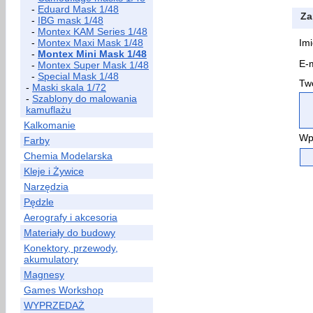
-
Eduard Mask 1/48
Za
-
IBG mask 1/48
-
Montex KAM Series 1/48
-
Montex Maxi Mask 1/48
Imi
-
Montex Mini Mask 1/48
E-m
-
Montex Super Mask 1/48
-
Special Mask 1/48
Two
-
Maski skala 1/72
-
Szablony do malowania
kamuflażu
Kalkomanie
Wp
Farby
Chemia Modelarska
Kleje i Żywice
Narzędzia
Pędzle
Aerografy i akcesoria
Materiały do budowy
Konektory, przewody,
akumulatory
Magnesy
Games Workshop
WYPRZEDAŻ