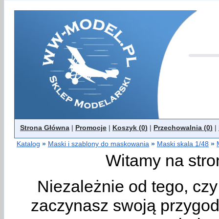
Strona Główna
|
Promocje
|
Koszyk (
0
)
|
Przechowalnia (
0
)
|
Katalog
»
Maski i szablony do maskowania
»
Maski skala 1/48
»
Witamy na stro
Niezależnie od tego, cz
zaczynasz swoją przygodę