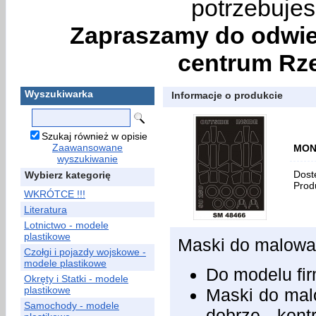
potrzebujes
Zapraszamy do odwie
centrum Rze
Wyszukiwarka
Informacje o produkcie
Szukaj również w opisie
Zaawansowane
MON
wyszukiwanie
Dost
Wybierz kategorię
Prod
WKRÓTCE !!!
Literatura
Lotnictwo - modele
plastikowe
Maski do malowan
Czołgi i pojazdy wojskowe -
modele plastikowe
Do modelu f
Okręty i Statki - modele
plastikowe
Maski do malo
Samochody - modele
dobrze kont