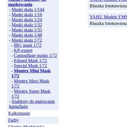
maskowania
Blaszka fototrawion
-
Maski skala 1/144
-
Maski skala 1/16
YAHU Models YMS72
-
Maski skala 1/24
Blaszka fototrawion
-
Maski skala 1/32
-
Maski skala 1/35
-
Maski skala 1/48
-
Maski skala 1/72
-
IBG mask 1/72
-
KP-expert
-
Camouflage masks 1/72
-
Eduard Mask 1/72
-
Special Mask 1/72
-
Montex Mini Mask
1/72
-
Montex Maxi Mask
1/72
-
Montex Super Mask
1/72
-
Szablony do malowania
kamuflażu
Kalkomanie
Farby
Chemia Modelarska