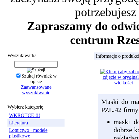
potrzebujesz
Zapraszamy do odwied
centrum Rzes
Wyszukiwarka
Informacje o produkc
Szukaj również w
opisie
Zaawansowane
wyszukiwanie
Maski do ma
Wybierz kategorię
PZL.42 firm
WKRÓTCE !!!
maski do
Literatura
dobrze k
Lotnictwo - modele
plastikowe
nakładan