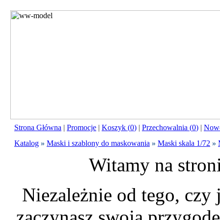
Strona Główna
|
Promocje
|
Koszyk (
0
)
|
Przechowalnia (
0
)
|
Nowo
Katalog
»
Maski i szablony do maskowania
»
Maski skala 1/72
»
Witamy na stron
Niezależnie od tego, czy
zaczynasz swoją przygodę 