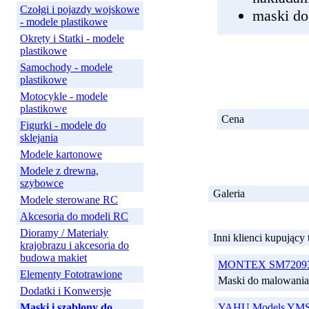
Czołgi i pojazdy wojskowe
maski do
- modele plastikowe
Okręty i Statki - modele
plastikowe
Samochody - modele
plastikowe
Motocykle - modele
plastikowe
Cena
Figurki - modele do
sklejania
Modele kartonowe
Modele z drewna,
szybowce
Galeria
Modele sterowane RC
Akcesoria do modeli RC
Dioramy / Materiały
Inni klienci kupujący
krajobrazu i akcesoria do
budowa makiet
MONTEX SM72093 
Elementy Fototrawione
Maski do malowani
Dodatki i Konwersje
Maski i szablony do
YAHU Models YMS