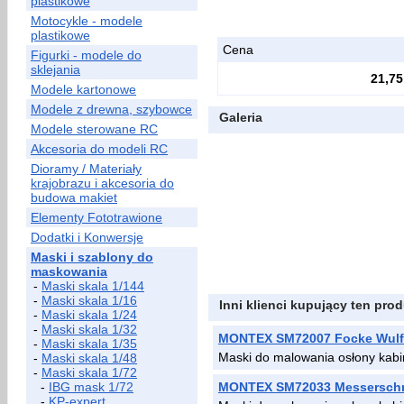
plastikowe
Motocykle - modele
plastikowe
Cena
Figurki - modele do
sklejania
21,75
Modele kartonowe
Modele z drewna, szybowce
Galeria
Modele sterowane RC
Akcesoria do modeli RC
Dioramy / Materiały
krajobrazu i akcesoria do
budowa makiet
Elementy Fototrawione
Dodatki i Konwersje
Maski i szablony do
maskowania
-
Maski skala 1/144
-
Maski skala 1/16
Inni klienci kupujący ten prod
-
Maski skala 1/24
-
Maski skala 1/32
MONTEX SM72007 Focke Wulf
-
Maski skala 1/35
Maski do malowania osłony kab
-
Maski skala 1/48
-
Maski skala 1/72
-
IBG mask 1/72
MONTEX SM72033 Messerschm
-
KP-expert