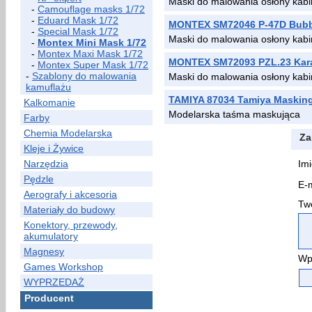
Maski do malowania osłony kabin
-
Camouflage masks 1/72
-
Eduard Mask 1/72
MONTEX SM72046 P-47D Bubb
-
Special Mask 1/72
Maski do malowania osłony kab
-
Montex Mini Mask 1/72
-
Montex Maxi Mask 1/72
MONTEX SM72093 PZL.23 Kar
-
Montex Super Mask 1/72
-
Szablony do malowania
Maski do malowania osłony kab
kamuflażu
TAMIYA 87034 Tamiya Masking 
Kalkomanie
Modelarska taśma maskująca
Farby
Chemia Modelarska
Za
Kleje i Żywice
Narzędzia
Imi
Pędzle
E-m
Aerografy i akcesoria
Two
Materiały do budowy
Konektory, przewody,
akumulatory
Magnesy
Wp
Games Workshop
WYPRZEDAŻ
Producent