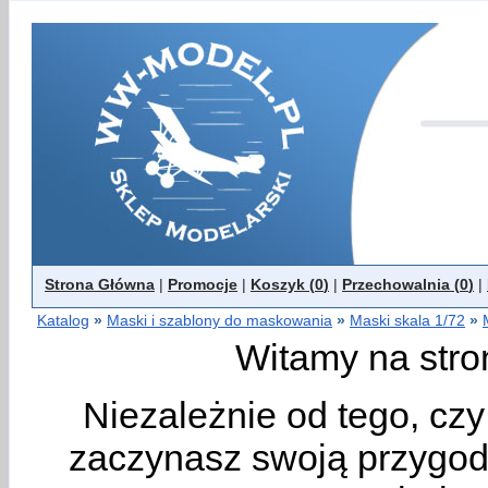
Strona Główna
|
Promocje
|
Koszyk (
0
)
|
Przechowalnia (
0
)
|
Katalog
»
Maski i szablony do maskowania
»
Maski skala 1/72
»
Witamy na stro
Niezależnie od tego, cz
zaczynasz swoją przygodę