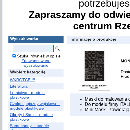
potrzebujes
Zapraszamy do odwie
centrum Rze
Wyszukiwarka
Informacje o produkcie
Szukaj również w opisie
Zaawansowane
MONT
wyszukiwanie
Dost
Wybierz kategorię
Prod
WKRÓTCE !!!
Literatura
Lotnictwo - modele
plastikowe
Maski do malowania o
Czołgi i pojazdy wojskowe -
Do modelu firmy ITAL
modele plastikowe
Mini Mask
- zawieraj
Okręty i Statki - modele
plastikowe
Samochody - modele