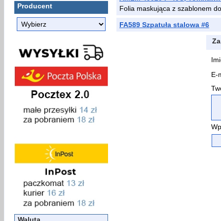
Producent
Folia maskująca z szablonem d
FA589 Szpatuła stalowa #6
Za
Imi
E-m
Two
Wp
Waluta