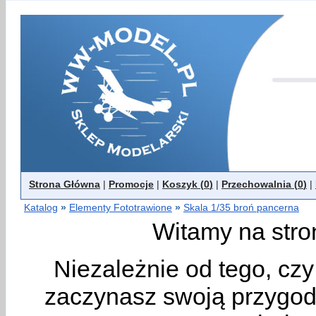
Strona Główna
|
Promocje
|
Koszyk (
0
)
|
Przechowalnia (
0
)
|
Katalog
»
Elementy Fototrawione
»
Skala 1/35 broń pancerna
Witamy na stro
Niezależnie od tego, cz
zaczynasz swoją przygodę