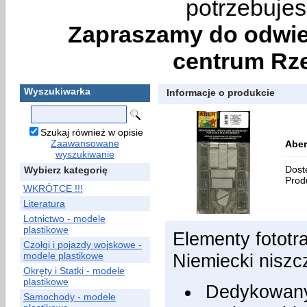
potrzebujes
Zapraszamy do odwie
centrum Rze
Wyszukiwarka
Informacje o produkcie
Szukaj również w opisie
Zaawansowane
Aber
wyszukiwanie
Dost
Wybierz kategorię
Prod
WKRÓTCE !!!
Literatura
Lotnictwo - modele
plastikowe
Elementy fotot
Czołgi i pojazdy wojskowe -
modele plastikowe
Niemiecki niszc
Okręty i Statki - modele
plastikowe
Dedykowany
Samochody - modele