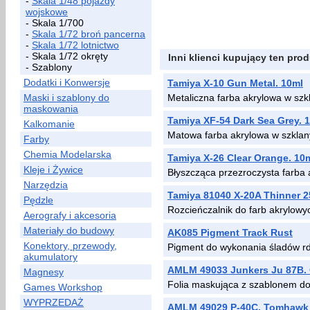
-
Skala 1/48 pojazdy
wojskowe
- Skala 1/700
-
Skala 1/72 broń pancerna
-
Skala 1/72 lotnictwo
- Skala 1/72 okręty
Inni klienci kupujący ten prod
- Szablony
Dodatki i Konwersje
Tamiya X-10 Gun Metal. 10ml
Maski i szablony do
Metaliczna farba akrylowa w sz
maskowania
Tamiya XF-54 Dark Sea Grey. 
Kalkomanie
Matowa farba akrylowa w szklan
Farby
Chemia Modelarska
Tamiya X-26 Clear Orange. 10
Kleje i Żywice
Błyszcząca przezroczysta farba
Narzędzia
Tamiya 81040 X-20A Thinner 
Pędzle
Rozcieńczalnik do farb akrylowy
Aerografy i akcesoria
Materiały do budowy
AK085 Pigment Track Rust
Konektory, przewody,
Pigment do wykonania śladów r
akumulatory
AMLM 49033 Junkers Ju 87B. 
Magnesy
Folia maskująca z szablonem 
Games Workshop
WYPRZEDAŻ
AMLM 49029 P-40C, Tomhawk M