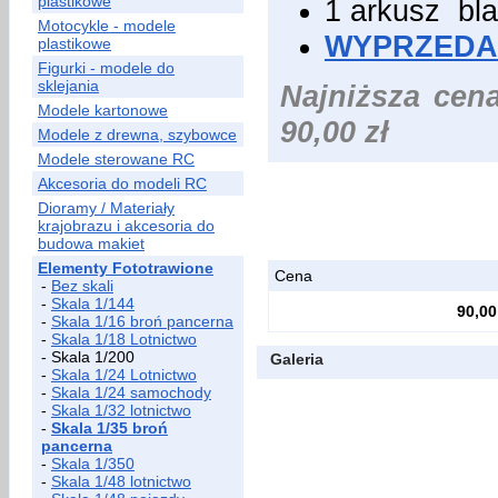
plastikowe
1 arkusz blas
Motocykle - modele
WYPRZEDA
plastikowe
Figurki - modele do
sklejania
Najniższa cen
Modele kartonowe
90,00 zł
Modele z drewna, szybowce
Modele sterowane RC
Akcesoria do modeli RC
Dioramy / Materiały
krajobrazu i akcesoria do
budowa makiet
Elementy Fototrawione
Cena
-
Bez skali
-
Skala 1/144
90,00
-
Skala 1/16 broń pancerna
-
Skala 1/18 Lotnictwo
- Skala 1/200
Galeria
-
Skala 1/24 Lotnictwo
-
Skala 1/24 samochody
-
Skala 1/32 lotnictwo
-
Skala 1/35 broń
pancerna
-
Skala 1/350
-
Skala 1/48 lotnictwo