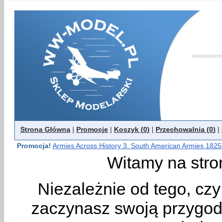
Strona Główna
|
Promocje
|
Koszyk (
0
)
|
Przechowalnia (
0
)
|
Promocja!
Armies Across History 3. South American Armies 182
Witamy na stro
Niezależnie od tego, cz
zaczynasz swoją przygodę