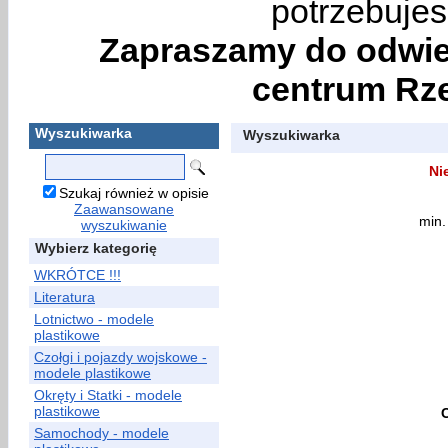
potrzebujes
Zapraszamy do odwie
centrum Rze
Wyszukiwarka
Wyszukiwarka
Ni
Szukaj również w opisie
Zaawansowane
min.
wyszukiwanie
Wybierz kategorię
WKRÓTCE !!!
Literatura
Lotnictwo - modele
plastikowe
Czołgi i pojazdy wojskowe -
modele plastikowe
Okręty i Statki - modele
plastikowe
Samochody - modele