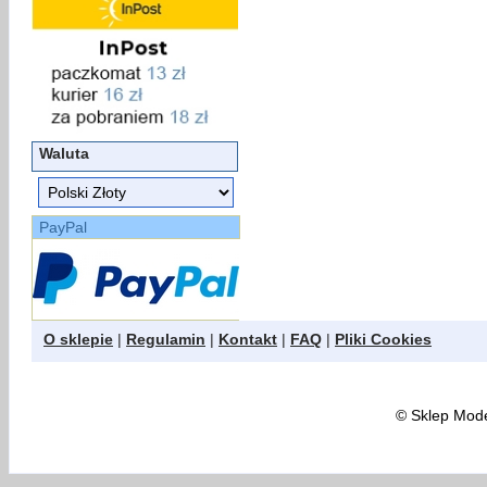
Waluta
PayPal
O sklepie
|
Regulamin
|
Kontakt
|
FAQ
|
Pliki Cookies
©
Sklep Model