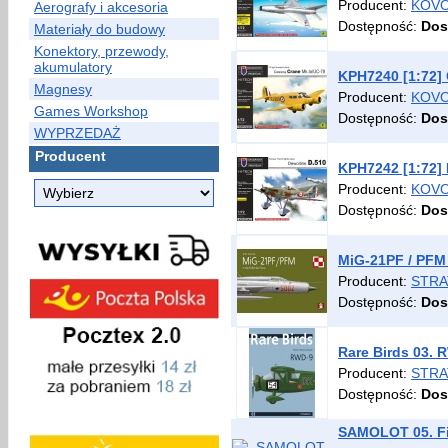
Producent:
KOVO
Aerografy i akcesoria
Dostępność:
Dos
Materiały do budowy
Konektory, przewody,
akumulatory
KPH7240 [1:72] 
Magnesy
Producent:
KOVO
Games Workshop
Dostępność:
Dos
WYPRZEDAŻ
Producent
KPH7242 [1:72] 
Producent:
KOVO
Dostępność:
Dos
MiG-21PF / PFM 
Producent:
STRA
Dostępność:
Dos
Rare Birds 03. 
Producent:
STRA
Dostępność:
Dos
SAMOLOT 05. Fie