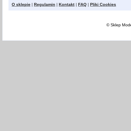
O sklepie
|
Regulamin
|
Kontakt
|
FAQ
|
Pliki Cookies
©
Sklep Model