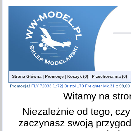
Strona Główna
|
Promocje
|
Koszyk (
0
)
|
Przechowalnia (
0
)
|
Promocja!
FLY 72033 [1:72] Bristol 170 Freighter Mk.31
::
99,00 
Witamy na stro
Niezależnie od tego, cz
zaczynasz swoją przygodę