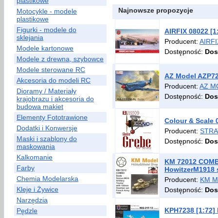
plastikowe
Najnowsze propozycje
Motocykle - modele
plastikowe
Figurki - modele do
AIRFIX 08022 [
sklejania
Producent:
AIRFI
Modele kartonowe
Dostępność:
Dos
Modele z drewna, szybowce
Modele sterowane RC
AZ Model AZP72
Akcesoria do modeli RC
Producent:
AZ M
Dioramy / Materiały
Dostępność:
Dos
krajobrazu i akcesoria do
budowa makiet
Elementy Fototrawione
Colour & Scale 
Dodatki i Konwersje
Producent:
STRA
Maski i szablony do
Dostępność:
Dos
maskowania
Kalkomanie
KM 72012 COMBO
Farby
HowitzerM1918 
Chemia Modelarska
Producent:
KM 
Kleje i Żywice
Dostępność:
Dos
Narzędzia
KPH7238 [1:72]
Pędzle