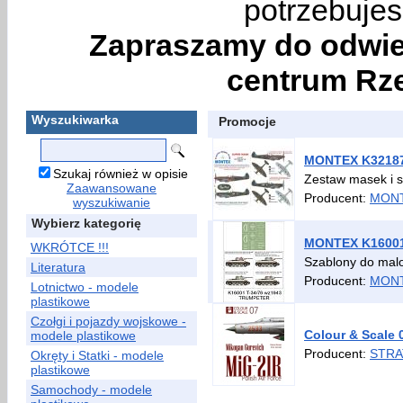
potrzebujes
Zapraszamy do odwie
centrum Rze
Wyszukiwarka
Promocje
MONTEX K32187 S
Szukaj również w opisie
Zestaw masek i 
Zaawansowane
Producent:
MON
wyszukiwanie
Wybierz kategorię
MONTEX K16001 
WKRÓTCE !!!
Szablony do mal
Literatura
Producent:
MON
Lotnictwo - modele
plastikowe
Czołgi i pojazdy wojskowe -
Colour & Scale 
modele plastikowe
Producent:
STRA
Okręty i Statki - modele
plastikowe
Samochody - modele