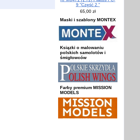
9 "Część 2."
65,00 zł
Maski i szablony MONTEX
Ksiązki o malowaniu
polskich samolotów i
śmigłowców
Farby premium MISSION
MODELS