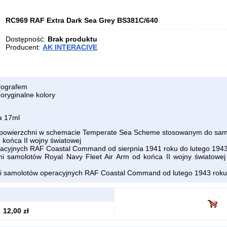
RC969 RAF Extra Dark Sea Grey BS381C/640
Dostępność:
Brak produktu
Producent:
AK INTERACIVE
rografem
oryginalne kolory
a 17ml
j powierzchni w schemacie Temperate Sea Scheme stosowanym do sam
 końca II wojny światowej
acyjnych RAF Coastal Command od sierpnia 1941 roku do lutego 1943
ni samolotów Royal Navy Fleet Air Arm od końca II wojny światowej
ni samolotów operacyjnych RAF Coastal Command od lutego 1943 roku
12,00 zł