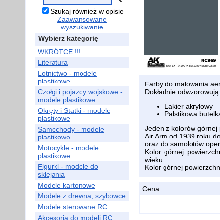
Szukaj również w opisie
Zaawansowane
wyszukiwanie
Wybierz kategorię
WKRÓTCE !!!
Literatura
Lotnictwo - modele
plastikowe
Farby do malowania ae
Czołgi i pojazdy wojskowe -
Dokładnie odwzorowują 
modele plastikowe
Lakier akrylowy
Okręty i Statki - modele
Palstikowa butelk
plastikowe
Jeden z kolorów górne
Samochody - modele
Air Arm od 1939 roku do
plastikowe
oraz do samolotów oper
Motocykle - modele
Kolor górnej powierzch
plastikowe
wieku.
Figurki - modele do
Kolor górnej powierzch
sklejania
Modele kartonowe
Cena
Modele z drewna, szybowce
Modele sterowane RC
Akcesoria do modeli RC