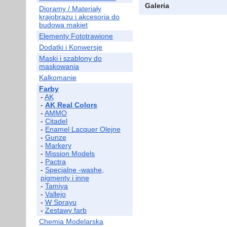
Galeria
Dioramy / Materiały
krajobrazu i akcesoria do
budowa makiet
Elementy Fototrawione
Dodatki i Konwersje
Maski i szablony do
maskowania
Kalkomanie
Farby
-
AK
-
AK Real Colors
-
AMMO
-
Citadel
-
Enamel Lacquer Olejne
-
Gunze
-
Markery
-
Mission Models
-
Pactra
-
Specjalne -washe,
pigmenty i inne
-
Tamiya
-
Vallejo
-
W Sprayu
-
Zestawy farb
Chemia Modelarska