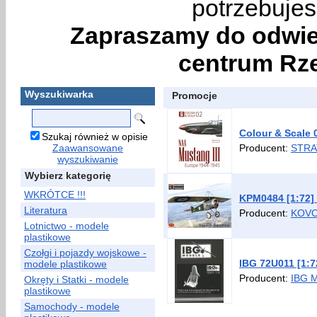
potrzebujes
Zapraszamy do odwie
centrum Rze
Wyszukiwarka
Promocje
Colour & Scale 
Szukaj również w opisie
Zaawansowane
Producent:
STRA
wyszukiwanie
Wybierz kategorię
WKRÓTCE !!!
KPM0484 [1:72]
Literatura
Producent:
KOVO
Lotnictwo - modele
plastikowe
Czołgi i pojazdy wojskowe -
IBG 72U011 [1:7
modele plastikowe
Producent:
IBG 
Okręty i Statki - modele
plastikowe
Samochody - modele