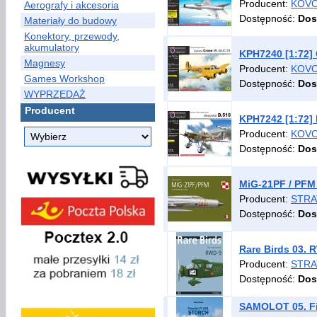
Producent:
KOVO
Aerografy i akcesoria
Dostępność:
Dos
Materiały do budowy
Konektory, przewody,
akumulatory
KPH7240 [1:72] 
Magnesy
Producent:
KOVO
Games Workshop
Dostępność:
Dos
WYPRZEDAŻ
Producent
KPH7242 [1:72] 
Producent:
KOVO
Dostępność:
Dos
MiG-21PF / PFM 
Producent:
STRA
Dostępność:
Dos
Rare Birds 03. 
Producent:
STRA
Dostępność:
Dos
SAMOLOT 05. Fie