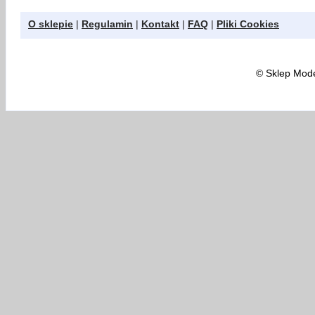
O sklepie
|
Regulamin
|
Kontakt
|
FAQ
|
Pliki Cookies
©
Sklep Model