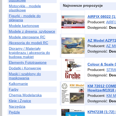
plastikowe
Najnowsze propozycje
Motocykle - modele
plastikowe
Figurki - modele do
AIRFIX 08022 [
sklejania
Producent:
AIRFI
Modele kartonowe
Dostępność:
Dos
Modele z drewna, szybowce
Modele sterowane RC
AZ Model AZP72
Akcesoria do modeli RC
Producent:
AZ M
Dioramy / Materiały
Dostępność:
Dos
krajobrazu i akcesoria do
budowa makiet
Elementy Fototrawione
Colour & Scale 
Dodatki i Konwersje
Producent:
STRA
Maski i szablony do
Dostępność:
Dos
maskowania
Kalkomanie
KM 72012 COMBO
Farby
HowitzerM1918 
Chemia Modelarska
Producent:
KM 
Kleje i Żywice
Dostępność:
Dos
Narzędzia
KPH7238 [1:72]
Pędzle