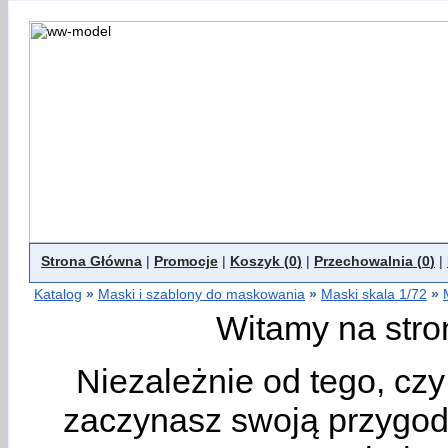
Strona Główna
|
Promocje
|
Koszyk (
0
)
|
Przechowalnia (
0
)
|
Katalog
»
Maski i szablony do maskowania
»
Maski skala 1/72
»
Witamy na stro
Niezależnie od tego, cz
zaczynasz swoją przygodę