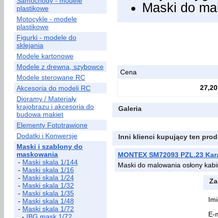
Samochody - modele
Maski do ma
plastikowe
Motocykle - modele
plastikowe
Figurki - modele do
sklejania
Modele kartonowe
Modele z drewna, szybowce
Cena
Modele sterowane RC
27,20
Akcesoria do modeli RC
Dioramy / Materiały
krajobrazu i akcesoria do
Galeria
budowa makiet
Elementy Fototrawione
Dodatki i Konwersje
Inni klienci kupujący ten prod
Maski i szablony do
maskowania
MONTEX SM72093 PZL.23 Kar
-
Maski skala 1/144
Maski do malowania osłony kab
-
Maski skala 1/16
-
Maski skala 1/24
Za
-
Maski skala 1/32
-
Maski skala 1/35
Imi
-
Maski skala 1/48
-
Maski skala 1/72
E-m
-
IBG mask 1/72