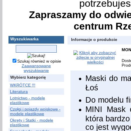
potrzebujes
Zapraszamy do odwie
centrum Rze
Wyszukiwarka
Informacje o produkcie
MONT
Dost
Szukaj również w opisie
Prod
Zaawansowane
wyszukiwanie
Maski do ma
Wybierz kategorię
WKRÓTCE !!!
Łoś
Literatura
Do modelu f
Lotnictwo - modele
plastikowe
MINI Mask d
Czołgi i pojazdy wojskowe -
modele plastikowe
która bardzo
Okręty i Statki - modele
plastikowe
co jest wygo