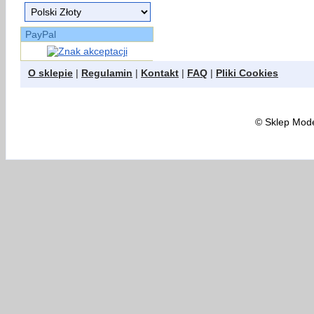
PayPal
O sklepie
|
Regulamin
|
Kontakt
|
FAQ
|
Pliki Cookies
©
Sklep Model