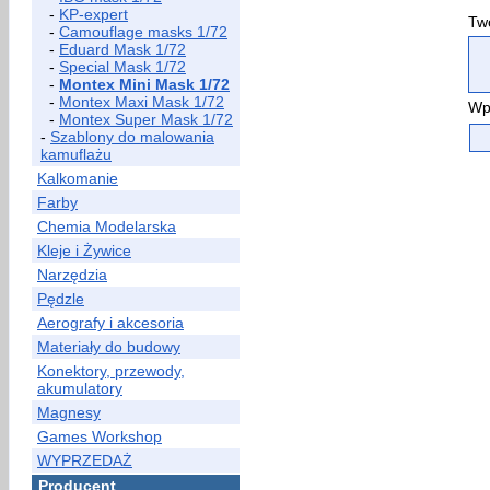
-
KP-expert
Two
-
Camouflage masks 1/72
-
Eduard Mask 1/72
-
Special Mask 1/72
-
Montex Mini Mask 1/72
-
Montex Maxi Mask 1/72
Wp
-
Montex Super Mask 1/72
-
Szablony do malowania
kamuflażu
Kalkomanie
Farby
Chemia Modelarska
Kleje i Żywice
Narzędzia
Pędzle
Aerografy i akcesoria
Materiały do budowy
Konektory, przewody,
akumulatory
Magnesy
Games Workshop
WYPRZEDAŻ
Producent