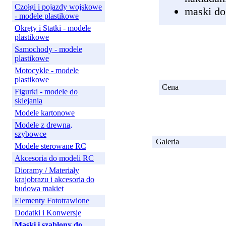
Czołgi i pojazdy wojskowe
maski do
- modele plastikowe
Okręty i Statki - modele
plastikowe
Samochody - modele
plastikowe
Motocykle - modele
plastikowe
Cena
Figurki - modele do
sklejania
Modele kartonowe
Modele z drewna,
szybowce
Galeria
Modele sterowane RC
Akcesoria do modeli RC
Dioramy / Materiały
krajobrazu i akcesoria do
budowa makiet
Elementy Fototrawione
Dodatki i Konwersje
Maski i szablony do