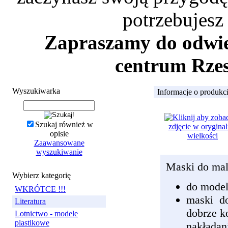
potrzebujesz
Zapraszamy do odwied
centrum Rzes
Wyszukiwarka
Informacje o produkc
Szukaj również w
opisie
Zaawansowane
wyszukiwanie
Maski do mal
Wybierz kategorię
do mode
WKRÓTCE !!!
maski do
Literatura
dobrze k
Lotnictwo - modele
plastikowe
nakładan