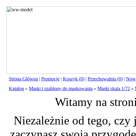
Strona Główna
|
Promocje
|
Koszyk (
0
)
|
Przechowalnia (
0
)
|
Nowo
Katalog
»
Maski i szablony do maskowania
»
Maski skala 1/72
»
Witamy na stron
Niezależnie od tego, czy
zaczynasz swoją przygodę 