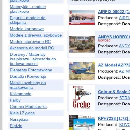
plastikowe
Motocykle - modele
plastikowe
AIRFIX 08022 [
Figurki - modele do
Producent:
AIRFI
sklejania
Dostępność:
Dos
Modele kartonowe
Modele z drewna, szybowce
ANDYS HOBBY AH
Modele sterowane RC
NOWOŚĆ!
Producent:
ANDY
Akcesoria do modeli RC
Dostępność:
Dos
Dioramy / Materiały
krajobrazu i akcesoria do
budowa makiet
AZ Model AZP72
Elementy Fototrawione
Producent:
AZ M
Dodatki i Konwersje
Dostępność:
Dos
Maski i szablony do
maskowania
Colour & Scale 
Kalkomanie
Producent:
STRA
Farby
Dostępność:
Dos
Chemia Modelarska
Kleje i Żywice
KPH7238 [1:72]
Narzędzia
Producent:
KOVO
Pędzle