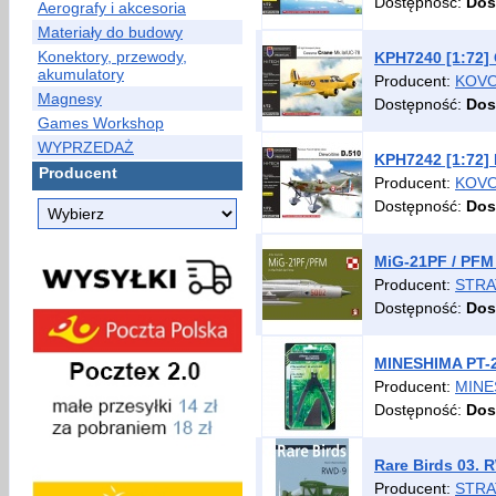
Dostępność:
Dos
Aerografy i akcesoria
Materiały do budowy
Konektory, przewody,
KPH7240 [1:72] 
akumulatory
Producent:
KOVO
Magnesy
Dostępność:
Dos
Games Workshop
WYPRZEDAŻ
KPH7242 [1:72] 
Producent
Producent:
KOVO
Dostępność:
Dos
MiG-21PF / PFM 
Producent:
STRA
Dostępność:
Dos
MINESHIMA PT-2
Producent:
MINE
Dostępność:
Dos
Rare Birds 03. 
Producent:
STRA