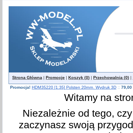
Strona Główna
|
Promocje
|
Koszyk (
0
)
|
Przechowalnia (
0
)
|
Promocja!
HDM35220 [1:35] Polsten 20mm. Wydruk 3D
::
79,00 
Witamy na stro
Niezależnie od tego, cz
zaczynasz swoją przygodę