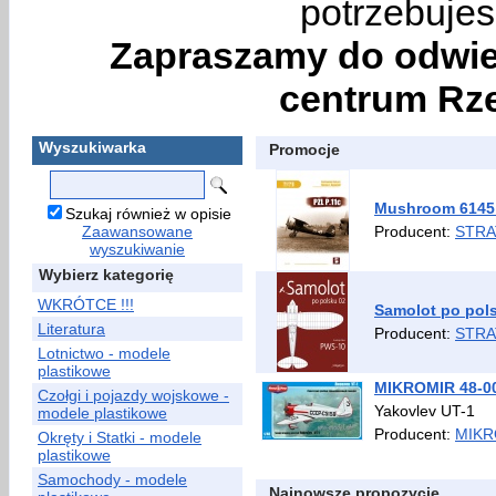
potrzebujes
Zapraszamy do odwie
centrum Rze
Wyszukiwarka
Promocje
Mushroom 6145 
Szukaj również w opisie
Zaawansowane
Producent:
STRA
wyszukiwanie
Wybierz kategorię
WKRÓTCE !!!
Samolot po pol
Literatura
Producent:
STRA
Lotnictwo - modele
plastikowe
MIKROMIR 48-00
Czołgi i pojazdy wojskowe -
Yakovlev UT-1
modele plastikowe
Producent:
MIKR
Okręty i Statki - modele
plastikowe
Samochody - modele
Najnowsze propozycje