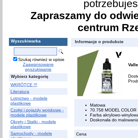
potrzebujes
Zapraszamy do odwie
centrum Rze
Wyszukiwarka
Informacje o produkcie
Szukaj również w opisie
Zaawansowane
Vall
wyszukiwanie
Dost
Wybierz kategorię
Prod
WKRÓTCE !!!
Literatura
Lotnictwo - modele
plastikowe
Matowa
Czołgi i pojazdy wojskowe -
70.758 MODEL COLOR
modele plastikowe
Farba akrylowo-winylowa
Doskonała do malowania
Okręty i Statki - modele
plastikowe
Samochody - modele
Cena