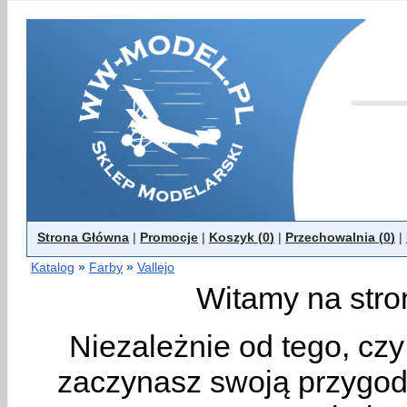
Strona Główna
|
Promocje
|
Koszyk (
0
)
|
Przechowalnia (
0
)
|
Katalog
»
Farby
»
Vallejo
Witamy na stro
Niezależnie od tego, cz
zaczynasz swoją przygodę