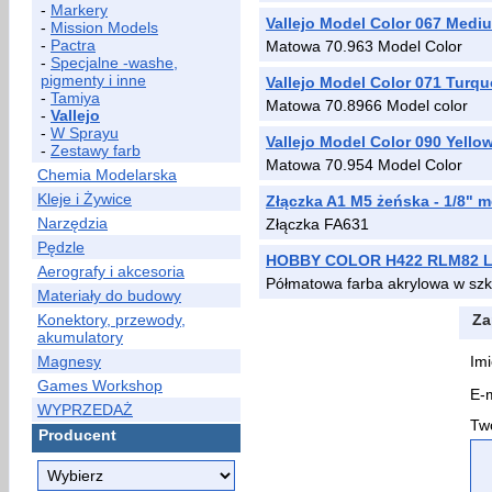
-
Markery
Vallejo Model Color 067 Medi
-
Mission Models
-
Pactra
Matowa 70.963 Model Color
-
Specjalne -washe,
pigmenty i inne
Vallejo Model Color 071 Turqu
-
Tamiya
Matowa 70.8966 Model color
-
Vallejo
-
W Sprayu
Vallejo Model Color 090 Yello
-
Zestawy farb
Matowa 70.954 Model Color
Chemia Modelarska
Kleje i Żywice
Złączka A1 M5 żeńska - 1/8" 
Narzędzia
Złączka FA631
Pędzle
HOBBY COLOR H422 RLM82 Li
Aerografy i akcesoria
Półmatowa farba akrylowa w szk
Materiały do budowy
Konektory, przewody,
Za
akumulatory
Magnesy
Imi
Games Workshop
E-m
WYPRZEDAŻ
Two
Producent