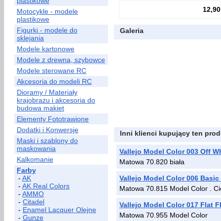
plastikowe
12,90
Motocykle - modele
plastikowe
Figurki - modele do
Galeria
sklejania
Modele kartonowe
Modele z drewna, szybowce
Modele sterowane RC
Akcesoria do modeli RC
Dioramy / Materiały
krajobrazu i akcesoria do
budowa makiet
Elementy Fototrawione
Dodatki i Konwersje
Inni klienci kupujący ten prod
Maski i szablony do
maskowania
Vallejo Model Color 003 Off W
Kalkomanie
Matowa 70.820 biała
Farby
-
AK
Vallejo Model Color 006 Basic
-
AK Real Colors
Matowa 70.815 Model Color . Cie
-
AMMO
-
Citadel
Vallejo Model Color 017 Flat F
-
Enamel Lacquer Olejne
Matowa 70.955 Model Color
-
Gunze