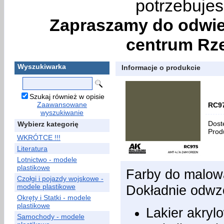
potrzebujes
Zapraszamy do odwie
centrum Rze
Wyszukiwarka
Informacje o produkcie
Szukaj również w opisie
Zaawansowane
RC97
wyszukiwanie
Dost
Wybierz kategorię
Prod
WKRÓTCE !!!
Literatura
Lotnictwo - modele
plastikowe
Farby do malow
Czołgi i pojazdy wojskowe -
modele plastikowe
Dokładnie odwzo
Okręty i Statki - modele
plastikowe
Lakier akryl
Samochody - modele