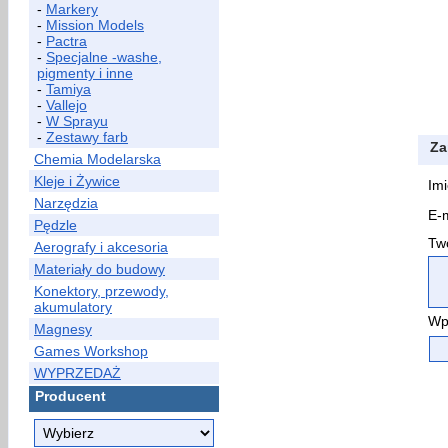
-
Markery
-
Mission Models
-
Pactra
-
Specjalne -washe,
pigmenty i inne
-
Tamiya
-
Vallejo
-
W Sprayu
-
Zestawy farb
Za
Chemia Modelarska
Kleje i Żywice
Imi
Narzędzia
E-m
Pędzle
Two
Aerografy i akcesoria
Materiały do budowy
Konektory, przewody,
akumulatory
Wp
Magnesy
Games Workshop
WYPRZEDAŻ
Producent