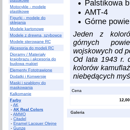
plastikowe
Palstikowa b
Motocykle - modele
AMT-4
plastikowe
Figurki - modele do
Górne powie
sklejania
Modele kartonowe
Jeden z kolor
Modele z drewna, szybowce
górnych powie
Modele sterowane RC
Akcesoria do modeli RC
wojskowych od po
Dioramy / Materiały
Od lata 1943 r. 
krajobrazu i akcesoria do
budowa makiet
kolorów kamuflaż
Elementy Fototrawione
niebędących myś
Dodatki i Konwersje
Maski i szablony do
maskowania
Cena
Kalkomanie
12,00
Farby
-
AK
-
AK Real Colors
Galeria
-
AMMO
-
Citadel
-
Enamel Lacquer Olejne
-
Gunze