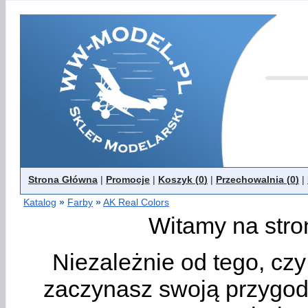
Strona Główna
|
Promocje
|
Koszyk (
0
)
|
Przechowalnia (
0
)
|
Katalog
»
Farby
»
AK Real Colors
Witamy na stro
Niezależnie od tego, cz
zaczynasz swoją przygodę