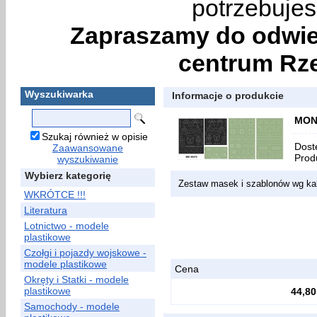
potrzebujes
Zapraszamy do odwie
centrum Rze
Wyszukiwarka
Informacje o produkcie
MONT
Szukaj również w opisie
Dost
Zaawansowane
Prod
wyszukiwanie
Wybierz kategorię
Zestaw masek i szablonów wg ka
WKRÓTCE !!!
Literatura
Lotnictwo - modele
plastikowe
Czołgi i pojazdy wojskowe -
modele plastikowe
Cena
Okręty i Statki - modele
plastikowe
44,80
Samochody - modele