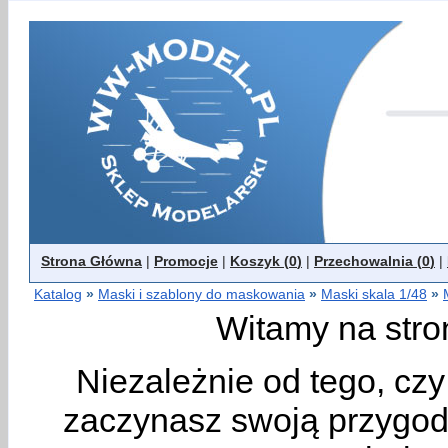
Strona Główna
|
Promocje
|
Koszyk (
0
)
|
Przechowalnia (
0
)
|
Katalog
»
Maski i szablony do maskowania
»
Maski skala 1/48
»
Witamy na stro
Niezależnie od tego, cz
zaczynasz swoją przygodę