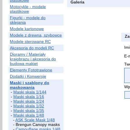
plastikowe
Galeria
Motocykle - modele
plastikowe
Figurki - modele do
sklejania
Modele kartonowe
Modele z drewna, szybowce
Za
Modele sterowane RC
Imi
Akcesoria do modeli RC
Dioramy / Materiały
E-m
krajobrazu i akcesoria do
budowa makiet
Two
Elementy Fototrawione
Dodatki i Konwersje
Maski i szablony do
Wp
maskowania
-
Maski skala 1/144
-
Maski skala 1/16
-
Maski skala 1/24
-
Maski skala 1/32
-
Maski skala 1/35
-
Maski skala 1/48
-
ASK Scale Mask 1/48
- Brengun Canopy masks
-
Camouflage masks 1/48