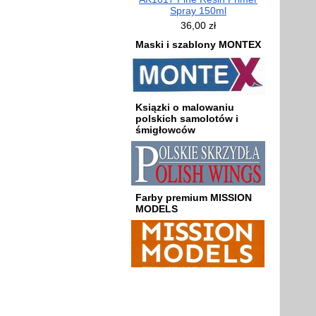
Spray 150ml
36,00 zł
Maski i szablony MONTEX
Ksiązki o malowaniu
polskich samolotów i
śmigłowców
Farby premium MISSION
MODELS