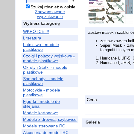
Szukaj również w opisie
Zaawansowane
wyszukiwanie
Wybierz kategorię
WKRÓTCE !!!
Zestaw masek i szablonó
Literatura
zestaw zawiera ka
Lotnictwo - modele
Super Mask - zaw
plastikowe
fotografii i innyc
Czołgi i pojazdy wojskowe -
Hurricane I, UF-S,
modele plastikowe
Hurricane I, JH-S,
Okręty i Statki - modele
plastikowe
Samochody - modele
plastikowe
Motocykle - modele
plastikowe
Cena
Figurki - modele do
sklejania
Modele kartonowe
Modele z drewna, szybowce
Galeria
Modele sterowane RC
Akcesoria do modeli RC