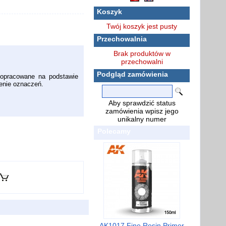
Koszyk
Twój koszyk jest pusty
Przechowalnia
Brak produktów w
przechowalni
Podgląd zamówienia
 opracowane na podstawie
zenie oznaczeń.
Aby sprawdzić status
zamówienia wpisz jego
unikalny numer
Polecamy
AK1017 Fine Resin Primer