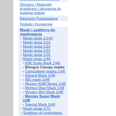
Dioramy / Materiały
krajobrazu i akcesoria do
budowa makiet
Elementy Fototrawione
Dodatki i Konwersje
Maski i szablony do
maskowania
-
Maski skala 1/144
-
Maski skala 1/16
-
Maski skala 1/24
-
Maski skala 1/32
-
Maski skala 1/35
-
Maski skala 1/48
-
ASK Scale Mask 1/48
- Brengun Canopy masks
-
Camouflage masks 1/48
-
Eduard Mask 1/48
-
IBG mask 1/48
-
Montex KAM Series 1/48
-
Montex Maxi Mask 1/48
-
Montex Mini Mask 1/48
-
Montex Super Mask
1/48
-
Special Mask 1/48
-
Maski skala 1/72
-
Szablony do malowania