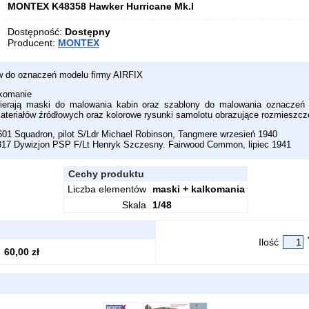
MONTEX K48358 Hawker Hurricane Mk.I
Dostępność:
Dostępny
Producent:
MONTEX
w do oznaczeń modelu firmy AIRFIX
lkomanie
ierają maski do malowania kabin oraz szablony do malowania oznaczeń
h materiałów źródłowych oraz kolorowe rysunki samolotu obrazujące rozmieszc
 601 Squadron, pilot S/Ldr Michael Robinson, Tangmere wrzesień 1940
 317 Dywizjon PSP F/Lt Henryk Szczesny. Fairwood Common, lipiec 1941
Cechy produktu
Liczba elementów
maski + kalkomania
Skala
1/48
Ilość
60,00 zł