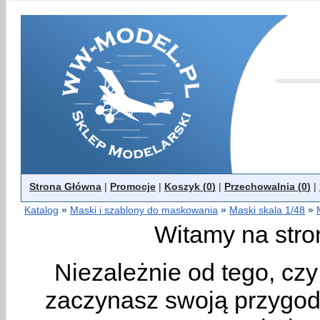
Strona Główna
|
Promocje
|
Koszyk (
0
)
|
Przechowalnia (
0
)
|
Katalog
»
Maski i szablony do maskowania
»
Maski skala 1/48
»
Witamy na stro
Niezależnie od tego, cz
zaczynasz swoją przygodę