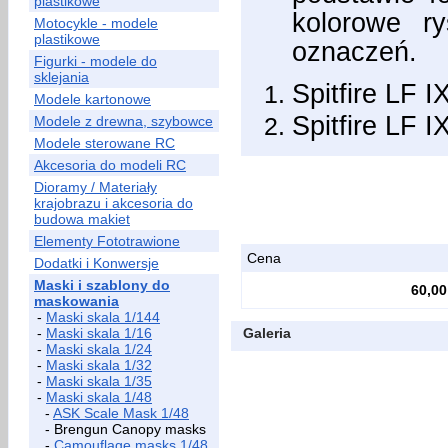
plastikowe
kolorowe ry
Motocykle - modele
plastikowe
oznaczeń.
Figurki - modele do
sklejania
Spitfire LF 
Modele kartonowe
Spitfire LF 
Modele z drewna, szybowce
Modele sterowane RC
Akcesoria do modeli RC
Dioramy / Materiały
krajobrazu i akcesoria do
budowa makiet
Elementy Fototrawione
Cena
Dodatki i Konwersje
Maski i szablony do
60,00
maskowania
-
Maski skala 1/144
-
Maski skala 1/16
Galeria
-
Maski skala 1/24
-
Maski skala 1/32
-
Maski skala 1/35
-
Maski skala 1/48
-
ASK Scale Mask 1/48
- Brengun Canopy masks
-
Camouflage masks 1/48