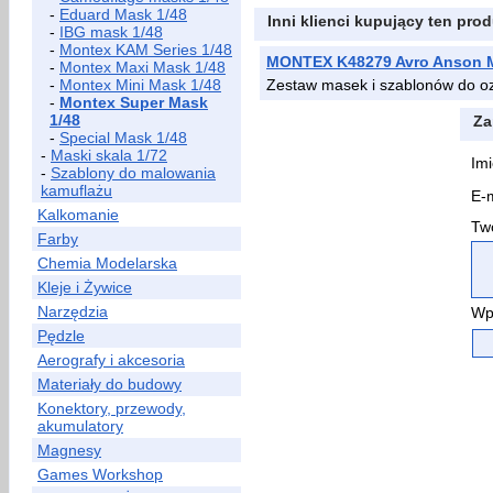
-
Eduard Mask 1/48
Inni klienci kupujący ten prod
-
IBG mask 1/48
-
Montex KAM Series 1/48
MONTEX K48279 Avro Anson M
-
Montex Maxi Mask 1/48
-
Montex Mini Mask 1/48
Zestaw masek i szablonów do 
-
Montex Super Mask
1/48
Za
-
Special Mask 1/48
-
Maski skala 1/72
Imi
-
Szablony do malowania
kamuflażu
E-m
Kalkomanie
Two
Farby
Chemia Modelarska
Kleje i Żywice
Narzędzia
Wp
Pędzle
Aerografy i akcesoria
Materiały do budowy
Konektory, przewody,
akumulatory
Magnesy
Games Workshop