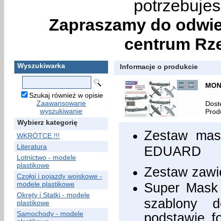
potrzebujes
Zapraszamy do odwie
centrum Rze
Wyszukiwarka
Informacje o produkcie
MONT
Szukaj również w opisie
Zaawansowane
Dost
wyszukiwanie
Prod
Wybierz kategorię
Zestaw mas
WKRÓTCE !!!
Literatura
EDUARD
Lotnictwo - modele
plastikowe
Zestaw zawi
Czołgi i pojazdy wojskowe -
modele plastikowe
Super Mask 
Okręty i Statki - modele
szablony 
plastikowe
Samochody - modele
podstawie fo