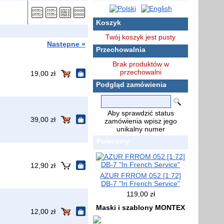
Koszyk
Twój koszyk jest pusty
Następne »
Przechowalnia
Brak produktów w
przechowalni
19,00 zł
Podgląd zamówienia
Aby sprawdzić status
39,00 zł
zamówienia wpisz jego
unikalny numer
Polecamy
12,90 zł
AZUR FRROM 052 [1:72]
DB-7 "In French Service"
119,00 zł
Maski i szablony MONTEX
12,00 zł