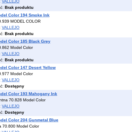
:
VALLEJO
ść:
Brak produktu
odel Color 194 Smoke Ink
0.939 MODEL COLOR
:
VALLEJO
ść:
Brak produktu
odel Color 185 Black Grey
.862 Model Color
:
VALLEJO
ść:
Brak produktu
odel Color 147 Desert Yellow
.977 Model Color
:
VALLEJO
ść:
Dostępny
odel Color 193 Mahogany Ink
ntna 70.828 Model Color
:
VALLEJO
ść:
Dostępny
odel Color 204 Gunmetal Blue
a 70.800 Model Color