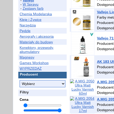
-
Vallejo
-
W Sprayu
Dostępno
-
Zestawy farb
Vallejo L
Chemia Modelarska
Farby met
Kleje i Żywice
Producent
Narzędzia
Dostępno
Pędzle
Aerografy i akcesoria
Vallejo 7
Materiały do budowy
Producent
Konektory, przewody,
Dostępno
akumulatory
Magnesy
AK 183 Ul
Games Workshop
Producent
WYPRZEDAŻ
Dostępno
Producent
A.MIG 205
Producent
Filtry
Dostępno
A.MIG 205
Cena
Producent
Dostępno