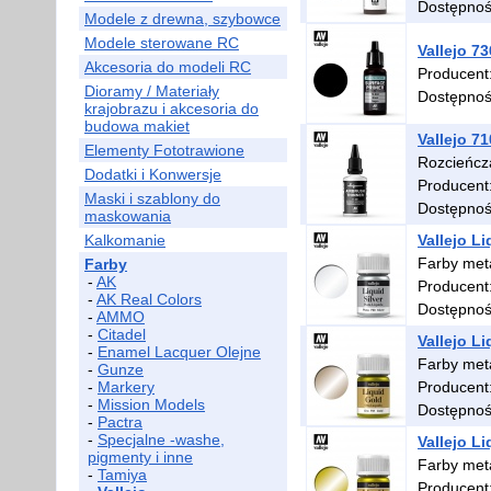
Dostępno
Modele z drewna, szybowce
Modele sterowane RC
Vallejo 7
Akcesoria do modeli RC
Producent
Dioramy / Materiały
Dostępno
krajobrazu i akcesoria do
budowa makiet
Vallejo 7
Elementy Fototrawione
Rozcieńcz
Dodatki i Konwersje
Producent
Maski i szablony do
Dostępno
maskowania
Kalkomanie
Vallejo Li
Farby met
Farby
-
AK
Producent
-
AK Real Colors
Dostępno
-
AMMO
-
Citadel
Vallejo L
-
Enamel Lacquer Olejne
Farby met
-
Gunze
-
Markery
Producent
-
Mission Models
Dostępno
-
Pactra
-
Specjalne -washe,
Vallejo L
pigmenty i inne
Farby met
-
Tamiya
Producent