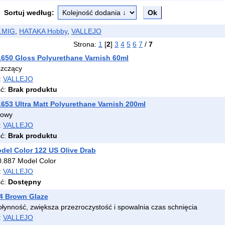
Sortuj według:
.MIG
,
HATAKA Hobby
,
VALLEJO
Strona:
1
[
2
]
3
4
5
6
7
/
7
6.650 Gloss Polyurethane Varnish 60ml
szczący
:
VALLEJO
ść:
Brak produktu
7.653 Ultra Matt Polyurethane Varnish 200ml
towy
:
VALLEJO
ść:
Brak produktu
odel Color 122 US Olive Drab
.887 Model Color
:
VALLEJO
ść:
Dostępny
04 Brown Glaze
łynność, zwiększa przezroczystość i spowalnia czas schnięcia
:
VALLEJO