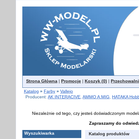
Strona Główna
|
Promocje
|
Koszyk (
0
)
|
Przechowalni
Katalog
»
Farby
»
Vallejo
Producent:
AK INTERACIVE
,
AMMO A.MIG
,
HATAKA Hob
Niezależnie od tego, czy jesteś doświadczonym model
Zapraszamy do odwiedz
Wyszukiwarka
Katalog produktów