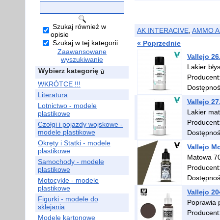
Szukaj również w
AK INTERACIVE
,
AMMO A
opisie
Szukaj w tej kategorii
« Poprzednie
Zaawansowane
Vallejo 2
wyszukiwanie
Lakier bły
Wybierz kategorię
Producent
WKRÓTCE !!!
Dostępno
Literatura
Vallejo 2
Lotnictwo - modele
Lakier ma
plastikowe
Producent
Czołgi i pojazdy wojskowe -
modele plastikowe
Dostępno
Okręty i Statki - modele
Vallejo M
plastikowe
Matowa 70
Samochody - modele
Producent
plastikowe
Dostępno
Motocykle - modele
plastikowe
Vallejo 2
Figurki - modele do
Poprawia p
sklejania
Producent
Modele kartonowe